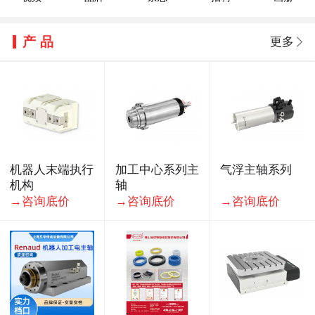
半导体全链聚合，IICIE国际集成电路创新博览会9月深圳举办
外资参与难过安全审查关：日本牧野铣床拒绝NSSK收购提案
产品
更多
2026年7月下旬流通领域重要生产资料市场价格变动情况
2026年二季度金属成形机床产量数据统计
机器人业务利润率仅1.6%：日本安川电机能否走出通用机价格
2026 EeIE智博会同期展会联动，一次看全"能源—装备—制造
2026年6月各地金属切削机床产量统计
强强联合破局高端机床国产化！黄鹄×EMCO车铣复合机床长兴
机器人末端执行
加工中心系列主
气浮主轴系列
机构
轴
→咨询底价
→咨询底价
→咨询底价