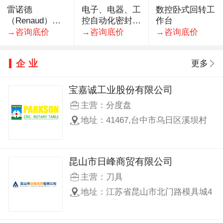
雷诺德
电子、电器、工
数控卧式回转工
（Renaud）瑞
控自动化密封件
作台
士进口机器人钻
专业生产厂家·
→咨询底价
→咨询底价
→咨询底价
孔铣屑电主轴
HSK32
企业
更多
宝嘉诚工业股份有限公司
主营：分度盘
地址：41467,台中市乌日区溪坝村
溪南路一段506巷103号
昆山市日峰商贸有限公司
主营：刀具
地址：江苏省昆山市北门路模具城4
期28栋3号