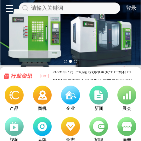
登录
请输入关键词
盛京聚智造，东北启新篇 第二十四届中国国际装备制造业博
2026年上半年机械工业经济运行情况综述
半导体全链聚合，IICIE国际集成电路创新博览会9月深圳举办
外资参与难过安全审查关：日本牧野铣床拒绝NSSK收购提案
2026年7月下旬流通领域重要生产资料市场价格变动情况
2026年二季度金属成形机床产量数据统计
机器人业务利润率仅1.6%：日本安川电机能否走出通用机价格
2026 EeIE智博会同期展会联动，一次看全"能源—装备—制造
2026年6月各地金属切削机床产量统计
产品
商机
企业
新闻
展会
强强联合破局高端机床国产化！黄鹄×EMCO车铣复合机床长兴
盛京聚智造，东北启新篇 第二十四届中国国际装备制造业博
2026年上半年机械工业经济运行情况综述
视频
品牌
杂志
招聘
画册