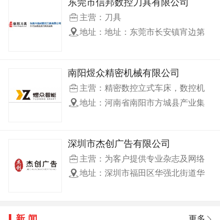
东莞市信邦数控刀具有限公司
主营：刀具
地址：地址：东莞市长安镇宵边第
三工业区连宵路上围四巷6号厂房 信
邦产业园
南阳煜众精密机械有限公司
主营：精密数控立式车床，数控机
床
地址：河南省南阳市方城县产业集
聚区缯国大道
深圳市杰创广告有限公司
主营：为客户提供专业杂志及网络
等品牌推广
地址：深圳市福田区华强北街道华
强大厦1005室
新闻
更多