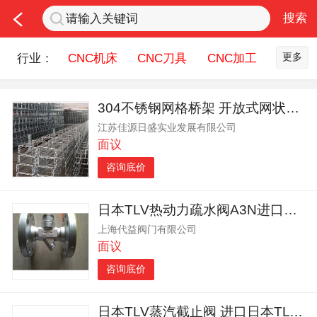
更多
行业：
CNC机床
CNC刀具
CNC加工
机床配件
钣金冲压
五金机械
304不锈钢网格桥架 开放式网状电缆桥架
润滑油
机器人
测量设备
江苏佳源日盛实业发展有限公司
机床刀具服务
面议
咨询底价
日本TLV热动力疏水阀A3N进口阀门 上海
上海代益阀门有限公司
面议
咨询底价
日本TLV蒸汽截止阀 进口日本TLV截止阀