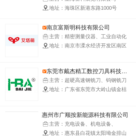
MOSFET一级代理|BASiC基本半导
地址：海珠区新港东路1000号
体功率模块一级代理
南京富斯明科技有限公司
主营：精密测量仪器、工业自动化
设备研发、生产与销售，核心拳头
地址：南京市溧水经济开发区南区
产品为艾塔萌系列刀具预调仪，同
水保路1号溧水联东u谷产业园17栋
步配套设备控制系统、配套软件开
402室
发服务
东莞市戴杰精工数控刀具科技有限公司
主营：超硬高速钢铣刀、钨钢铣刀
等
地址：广东省东莞市大岭山镇金桔
村麻雀岭大畔田路1号
惠州市广顺按新能源科技有限公司
主营：充电设备、机电设备、
地址：惠东县白花镇太阳坳金排山