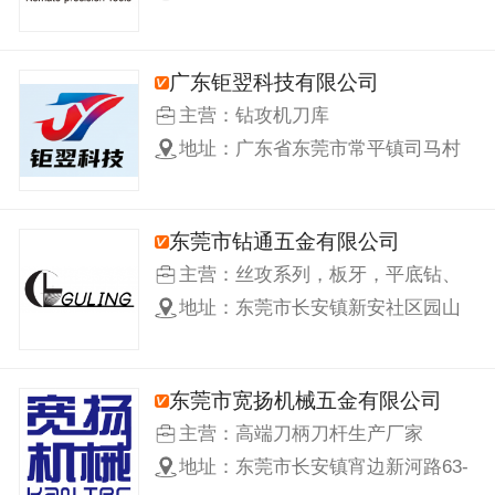
刀片、切槽刀杆与刀片 标准刀柄、
道平北西河东街12号一楼
刀杆、配套切削辅材 非标异型刀具
定制、刀具修磨服务
广东钜翌科技有限公司
主营：钻攻机刀库
地址：广东省东莞市常平镇司马村
谢常路409号
东莞市钻通五金有限公司
主营：丝攻系列，板牙，平底钻、
螺纹铣刀
地址：东莞市长安镇新安社区园山
仔一路普苏工业园B栋
东莞市宽扬机械五金有限公司
主营：高端刀柄刀杆生产厂家
地址：东莞市长安镇宵边新河路63-
4号