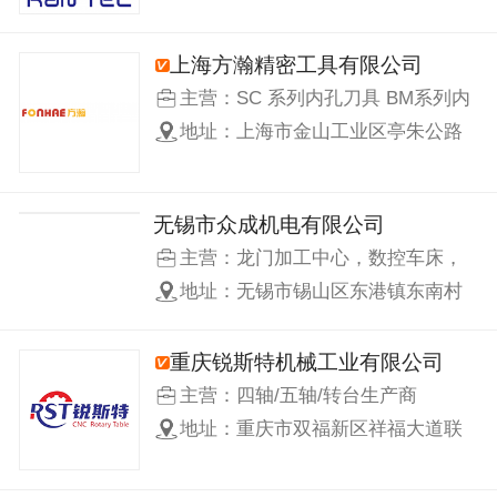
上海方瀚精密工具有限公司
主营：SC 系列内孔刀具 BM系列内
孔刀具 225系列外圆刀具 GBA系列
地址：上海市金山工业区亭朱公路
刀具 走芯机刀具 工具系统 PICO系
69号
列
无锡市众成机电有限公司
主营：龙门加工中心，数控车床，
铣床，磨床，钻床，镗床，
地址：无锡市锡山区东港镇东南村
民祥路28号
重庆锐斯特机械工业有限公司
主营：四轴/五轴/转台生产商
地址：重庆市双福新区祥福大道联
东U谷67栋