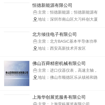
恒德新能源有限公司
主营：恒德新能源；恒德新能源有
限公司；基本半导体一级代理商；
地址：深圳市南山区大习科创大厦
青铜剑核心代理商；基本半导体碳
化硅；青铜剑驱动板代理；碳化硅
MOSFET第一股；第三代半导体器
北方倾佳电子有限公司
件代理商；功率半导体分销商；基
主营：北方BASiC基本半导体功率
本半导体MOSFET；SiC
模块一级代理|青铜剑驱动板|基本半
地址：西安高新技术开发区
MOSFET；碳化硅MOSFET；青铜
导体|电力电子变压器|3.3KV高压SiC
剑SiC模块驱动板；碳化硅驱动板；
模块|1700V高压SiC模块|模块固态变
SiC功率器件；碳化硅二极管；
压器高压SiC模块|SST固态变压器供
佛山百舜精密机械有限公司
IGBT驱动板；基本半导体芯片；制
应链|BASiC基本半导体一级代理|倾
主营：进口仪器仪表，高速主轴，
氢电源；工业电路电源；电解电源
佳电子62mm封装SiC功率模块|倾佳
加工工具，计量工具，检测工具
整流；电镀电源功率器件；逆变电
地址：佛山市顺德区乐从镇裕和路
电子34mm封装SiC功率模块|倾佳电
源控制板；感应加热电源；HVDC高
142号
子ED3封装SiC功率模块|倾佳电子
压直流电源；巴拿马电源数据中
XHP封装SiC功率模块|倾佳电子SiC
心；大功率工业电源；
碳化硅MOSFET|倾佳电子SiC碳化
上海华创展览服务有限公司
硅MOSFET|BASiC基本半导体
主营：上海雷科展览有限公司