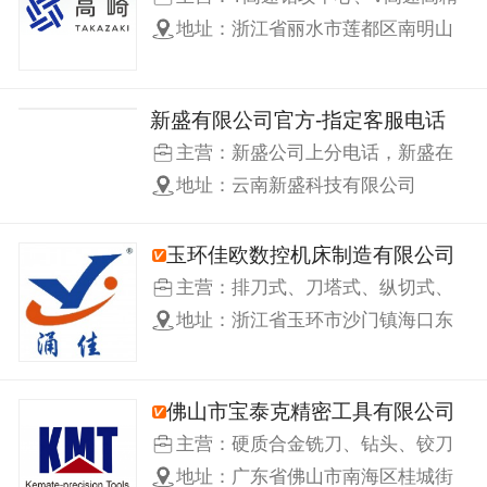
立式加工中心、P重型高精立式加工
地址：浙江省丽水市莲都区南明山
中心、HA倒T重型卧式加工中心、
街道上徐路101号
HS十字滑台卧式加工中心、S数控
滑块沟道磨、LR龙门三面线轨磨床
新盛有限公司官方-指定客服电话
等系列产品
主营：新盛公司上分电话，新盛在
线客服，新盛公司客服，新盛引流
地址：云南新盛科技有限公司
公司客服，新盛官网客服
玉环佳欧数控机床制造有限公司
主营：排刀式、刀塔式、纵切式、
车铳复合型、斜导轨高速数控系列
地址：浙江省玉环市沙门镇海口东
车床
路26号
佛山市宝泰克精密工具有限公司
主营：硬质合金铣刀、钻头、铰刀
等整体钨钢刀具 数控车刀片、铣削
地址：广东省佛山市南海区桂城街