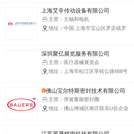
SiC碳化硅充电桩电源模块|全SiC碳
化硅商热泵电控|全SiC碳化硅逆变焊
上海艾辛传动设备有限公司
机|SiC碳化硅固态断路器|SiC碳化硅
主营：主轴和电机
电力电子变压器|全SiC碳化硅伺服驱
地址：中国.上海市宝山区罗店镇罗
动器|全SiC碳化硅通用
新路453号
深圳聚亿展览服务有限公司
主营：医疗器械展览会
www.cmedfair.com
地址：上海市松江区莘砖公路668号
双子楼A栋1003室(松江临港科技城)
佛山宝尔特斯密封技术有限公司
主营：弹簧蓄能密封圈
地址：佛山禅城区南庄联东U谷企业
港5栋
江苏景晟精密科技有限公司