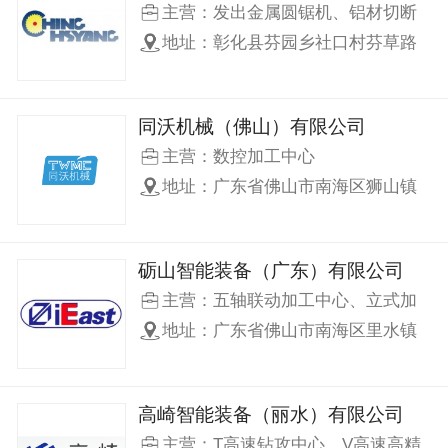
主营：发出金属圆锯机、铝材切断
机、管棒倒角机、锯片研磨机、裁
地址：彰化县芬园乡社口村芬草路
板机，发展至今更衍生出帮忙客户
二段临88号
规划自动化的整厂设备
同沃机械（佛山）有限公司
主营：数控加工中心
地址：广东省佛山市南海区狮山镇
博爱中路40号之一A5-1同沃机械
（中国机器人集成创新中心）
砺山智能装备（广东）有限公司
主营：五轴联动加工中心、立式加
工中心、高速钻铣中心、数控铣床
地址：广东省佛山市南海区里水镇
等系列数控机床
和顺官和路1号
高崎智能装备（丽水）有限公司
主营：T高速钻攻中心、V高速高精