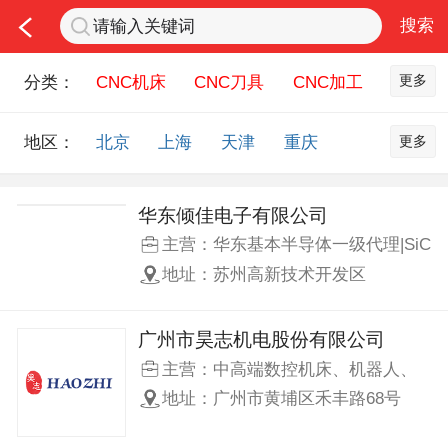
更多
分类：
CNC机床
CNC刀具
CNC加工
机床配件
钣金冲压
五金机械
更多
地区：
北京
上海
天津
重庆
润滑油
机器人
测量设备
河北
山西
内蒙古
辽宁
机床刀具服务
吉林
黑龙江
江苏
浙江
华东倾佳电子有限公司
主营：华东基本半导体一级代理|SiC
安徽
福建
江西
山东
模块|基本半导体SiC模块|基本半导
地址：苏州高新技术开发区
河南
湖北
湖南
广东
体SiC单管|基本半导体驱动IC|基本
半导体SiC MOSFET|BASiC
广西
海南
四川
贵州
Semiconductor|工业SiC模块|基本半
广州市昊志机电股份有限公司
云南
西藏
陕西
甘肃
导体电力电子应用技术|基本半导体
主营：中高端数控机床、机器人、
SiC碳化硅技术|基本半导体SiC碳化
青海
宁夏
新疆
台湾
新能源汽车核心功能部件等
地址：广州市黄埔区禾丰路68号
硅功率器件|全SiC碳化硅光伏逆变
香港
澳门
器|全SiC碳化硅储能变流器PCS|全