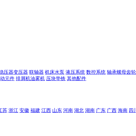
稳压器变压器
联轴器
机床水泵
液压系统
数控系统
轴承螺母齿轮
动元件
排屑机油雾机
压块垫铁
其他配件
江苏
浙江
安徽
福建
江西
山东
河南
湖北
湖南
广东
广西
海南
四