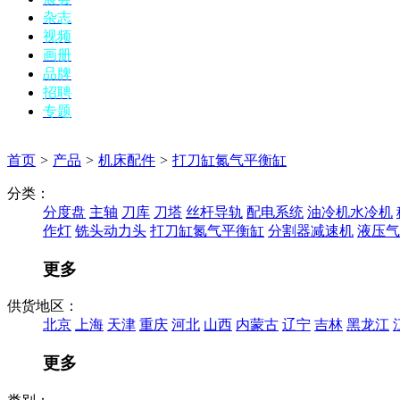
杂志
视频
画册
品牌
招聘
专题
首页
>
产品
>
机床配件
>
打刀缸氮气平衡缸
分类：
分度盘
主轴
刀库
刀塔
丝杆导轨
配电系统
油冷机水冷机
作灯
铣头动力头
打刀缸氮气平衡缸
分割器减速机
液压气
更多
供货地区：
北京
上海
天津
重庆
河北
山西
内蒙古
辽宁
吉林
黑龙江
更多