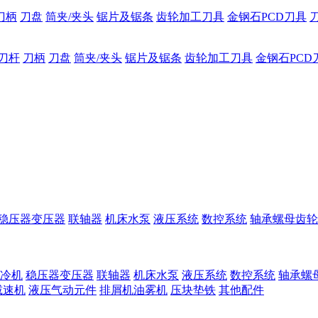
刀柄
刀盘
筒夹/夹头
锯片及锯条
齿轮加工刀具
金钢石PCD刀具
刀杆
刀柄
刀盘
筒夹/夹头
锯片及锯条
齿轮加工刀具
金钢石PCD
稳压器变压器
联轴器
机床水泵
液压系统
数控系统
轴承螺母齿轮
冷机
稳压器变压器
联轴器
机床水泵
液压系统
数控系统
轴承螺
减速机
液压气动元件
排屑机油雾机
压块垫铁
其他配件