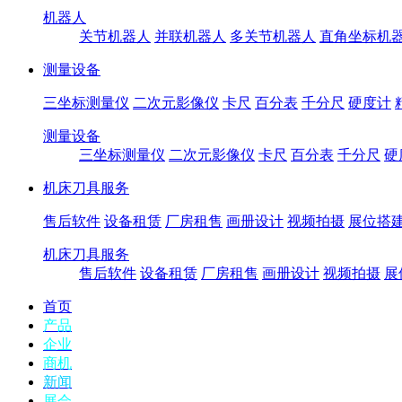
机器人
关节机器人
并联机器人
多关节机器人
直角坐标机
测量设备
三坐标测量仪
二次元影像仪
卡尺
百分表
千分尺
硬度计
测量设备
三坐标测量仪
二次元影像仪
卡尺
百分表
千分尺
硬
机床刀具服务
售后软件
设备租赁
厂房租售
画册设计
视频拍摄
展位搭
机床刀具服务
售后软件
设备租赁
厂房租售
画册设计
视频拍摄
展
首页
产品
企业
商机
新闻
展会