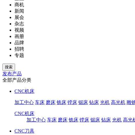
商机
新闻
展会
杂志
视频
画册
品牌
招聘
专题
发布产品
全部产品分类
CNC机床
加工中心
车床
磨床
铣床
镗床
锯床
钻床
光机
高光机
雕
CNC机床
加工中心
车床
磨床
铣床
镗床
锯床
钻床
光机
高光
CNC刀具