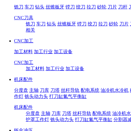
铣刀
车刀
钻头
丝锥板牙
镗刀
绞刀
拉刀
砂轮
刀片
刀杆
CNC刀具
铣刀
车刀
钻头
丝锥板牙
镗刀
绞刀
拉刀
砂轮
刀片
相关
CNC加工
加工材料
加工行业
加工设备
CNC加工
加工材料
加工行业
加工设备
机床配件
分度盘
主轴
刀库
刀塔
丝杆导轨
配电系统
油冷机水冷机
作灯
铣头动力头
打刀缸氮气平衡缸
机床配件
分度盘
主轴
刀库
刀塔
丝杆导轨
配电系统
油冷机水
护罩工作灯
铣头动力头
打刀缸氮气平衡缸
分割器
钣金冲压