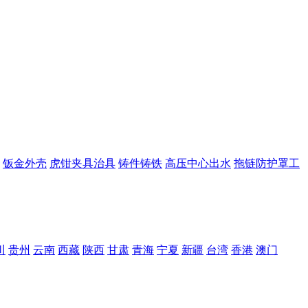
钣金外壳
虎钳夹具治具
铸件铸铁
高压中心出水
拖链防护罩工
川
贵州
云南
西藏
陕西
甘肃
青海
宁夏
新疆
台湾
香港
澳门