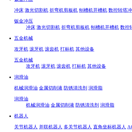
冲床
激光切割机
折弯机剪板机
刨槽机开槽机
数控转塔冲
钣金冲压
冲床
激光切割机
折弯机剪板机
刨槽机开槽机
数控
五金机械
攻牙机
滚牙机
滚齿机
打标机
其他设备
五金机械
攻牙机
滚牙机
滚齿机
打标机
其他设备
润滑油
机械润滑油
金属切削液
防锈清洗剂
润滑脂
润滑油
机械润滑油
金属切削液
防锈清洗剂
润滑脂
机器人
关节机器人
并联机器人
多关节机器人
直角坐标机器人
A