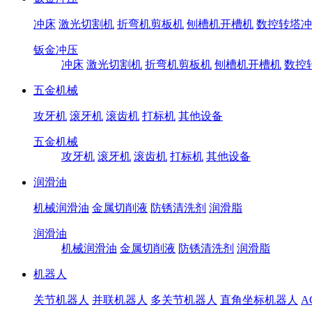
冲床
激光切割机
折弯机剪板机
刨槽机开槽机
数控转塔冲
钣金冲压
冲床
激光切割机
折弯机剪板机
刨槽机开槽机
数控
五金机械
攻牙机
滚牙机
滚齿机
打标机
其他设备
五金机械
攻牙机
滚牙机
滚齿机
打标机
其他设备
润滑油
机械润滑油
金属切削液
防锈清洗剂
润滑脂
润滑油
机械润滑油
金属切削液
防锈清洗剂
润滑脂
机器人
关节机器人
并联机器人
多关节机器人
直角坐标机器人
A