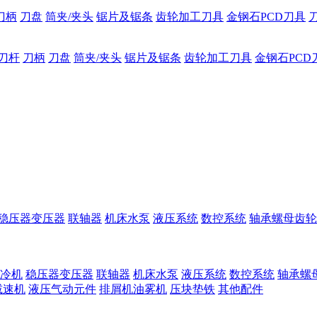
刀柄
刀盘
筒夹/夹头
锯片及锯条
齿轮加工刀具
金钢石PCD刀具
刀杆
刀柄
刀盘
筒夹/夹头
锯片及锯条
齿轮加工刀具
金钢石PCD
稳压器变压器
联轴器
机床水泵
液压系统
数控系统
轴承螺母齿轮
冷机
稳压器变压器
联轴器
机床水泵
液压系统
数控系统
轴承螺
减速机
液压气动元件
排屑机油雾机
压块垫铁
其他配件