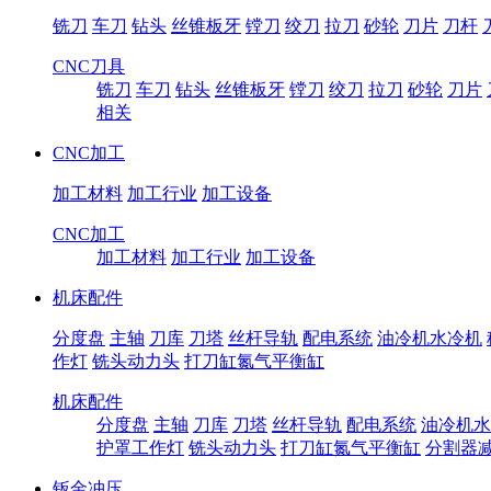
铣刀
车刀
钻头
丝锥板牙
镗刀
绞刀
拉刀
砂轮
刀片
刀杆
CNC刀具
铣刀
车刀
钻头
丝锥板牙
镗刀
绞刀
拉刀
砂轮
刀片
相关
CNC加工
加工材料
加工行业
加工设备
CNC加工
加工材料
加工行业
加工设备
机床配件
分度盘
主轴
刀库
刀塔
丝杆导轨
配电系统
油冷机水冷机
作灯
铣头动力头
打刀缸氮气平衡缸
机床配件
分度盘
主轴
刀库
刀塔
丝杆导轨
配电系统
油冷机水
护罩工作灯
铣头动力头
打刀缸氮气平衡缸
分割器
钣金冲压