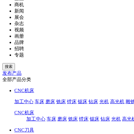
商机
新闻
展会
杂志
视频
画册
品牌
招聘
专题
发布产品
全部产品分类
CNC机床
加工中心
车床
磨床
铣床
镗床
锯床
钻床
光机
高光机
雕
CNC机床
加工中心
车床
磨床
铣床
镗床
锯床
钻床
光机
高光
CNC刀具