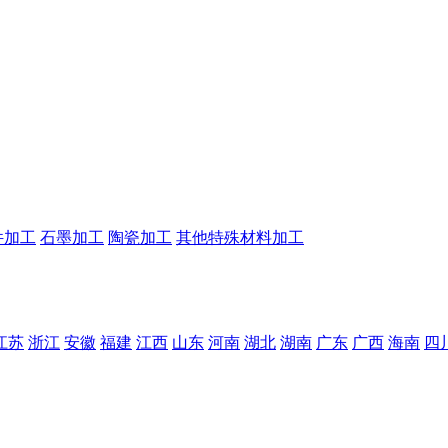
件加工
石墨加工
陶瓷加工
其他特殊材料加工
江苏
浙江
安徽
福建
江西
山东
河南
湖北
湖南
广东
广西
海南
四