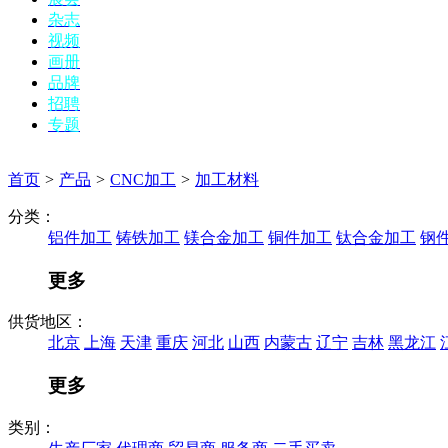
杂志
视频
画册
品牌
招聘
专题
首页
>
产品
>
CNC加工
>
加工材料
分类：
铝件加工
铸铁加工
镁合金加工
铜件加工
钛合金加工
钢
更多
供货地区：
北京
上海
天津
重庆
河北
山西
内蒙古
辽宁
吉林
黑龙江
更多
类别：