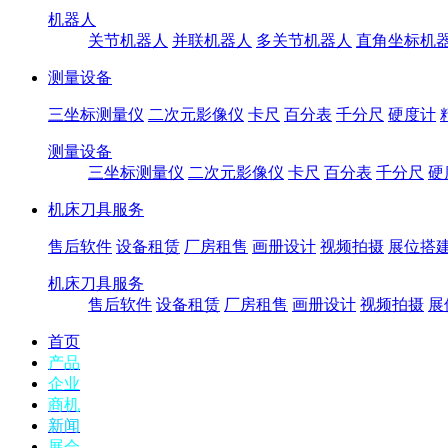
机器人
关节机器人
并联机器人
多关节机器人
直角坐标机
测量设备
三坐标测量仪
二次元影像仪
卡尺
百分表
千分尺
硬度计
测量设备
三坐标测量仪
二次元影像仪
卡尺
百分表
千分尺
硬
机床刀具服务
售后软件
设备租赁
厂房租售
画册设计
视频拍摄
展位搭
机床刀具服务
售后软件
设备租赁
厂房租售
画册设计
视频拍摄
展
首页
产品
企业
商机
新闻
展会