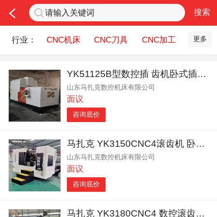
更多
行业：
CNC机床
CNC刀具
CNC加工
机床配件
钣金冲压
五金机械
YK51125B型数控插 齿机卧式插齿机 马扎克机床四轴全自动插齿
润滑油
机器人
测量设备
山东马扎克数控机床有限公司
机床刀具服务
面议
咨询底价
马扎克 YK3150CNC4滚齿机 卧式重型机床 量体定做 全国联保 操作简单
山东马扎克数控机床有限公司
面议
咨询底价
马扎克 YK3180CNC4 数控滚齿机 齿轮加工机床 平齿 斜齿重型