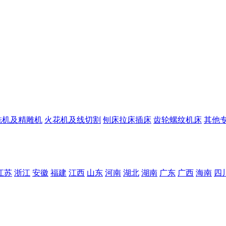
铣机及精雕机
火花机及线切割
刨床拉床插床
齿轮螺纹机床
其他
江苏
浙江
安徽
福建
江西
山东
河南
湖北
湖南
广东
广西
海南
四