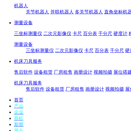
机器人
关节机器人
并联机器人
多关节机器人
直角坐标机
测量设备
三坐标测量仪
二次元影像仪
卡尺
百分表
千分尺
硬度计
测量设备
三坐标测量仪
二次元影像仪
卡尺
百分表
千分尺
硬
机床刀具服务
售后软件
设备租赁
厂房租售
画册设计
视频拍摄
展位搭
机床刀具服务
售后软件
设备租赁
厂房租售
画册设计
视频拍摄
展
首页
产品
企业
商机
新闻
展会