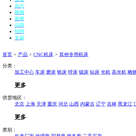
杂志
视频
画册
品牌
招聘
专题
首页
>
产品
>
CNC机床
>
其他专用机床
分类：
加工中心
车床
磨床
铣床
镗床
锯床
钻床
光机
高光机
雕
更多
供货地区：
北京
上海
天津
重庆
河北
山西
内蒙古
辽宁
吉林
黑龙江
更多
类别：