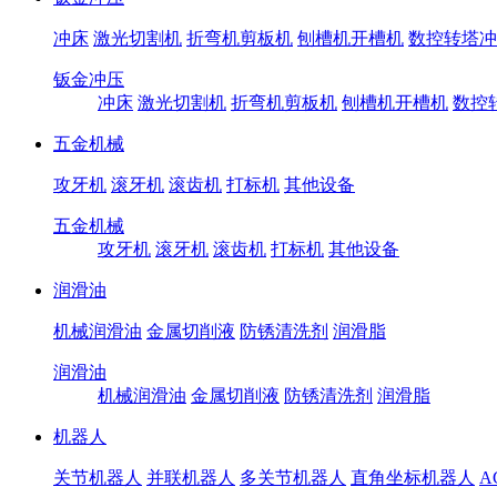
冲床
激光切割机
折弯机剪板机
刨槽机开槽机
数控转塔冲
钣金冲压
冲床
激光切割机
折弯机剪板机
刨槽机开槽机
数控
五金机械
攻牙机
滚牙机
滚齿机
打标机
其他设备
五金机械
攻牙机
滚牙机
滚齿机
打标机
其他设备
润滑油
机械润滑油
金属切削液
防锈清洗剂
润滑脂
润滑油
机械润滑油
金属切削液
防锈清洗剂
润滑脂
机器人
关节机器人
并联机器人
多关节机器人
直角坐标机器人
A