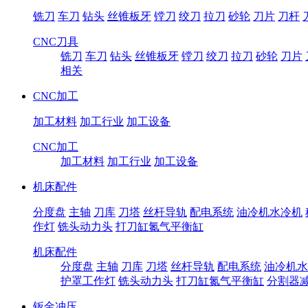
铣刀
车刀
钻头
丝锥板牙
镗刀
绞刀
拉刀
砂轮
刀片
刀杆
CNC刀具
铣刀
车刀
钻头
丝锥板牙
镗刀
绞刀
拉刀
砂轮
刀片
相关
CNC加工
加工材料
加工行业
加工设备
CNC加工
加工材料
加工行业
加工设备
机床配件
分度盘
主轴
刀库
刀塔
丝杆导轨
配电系统
油冷机水冷机
作灯
铣头动力头
打刀缸氮气平衡缸
机床配件
分度盘
主轴
刀库
刀塔
丝杆导轨
配电系统
油冷机水
护罩工作灯
铣头动力头
打刀缸氮气平衡缸
分割器
钣金冲压