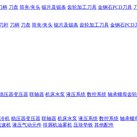
刀柄
刀盘
筒夹/夹头
锯片及锯条
齿轮加工刀具
金钢石PCD刀具
刀杆
刀柄
刀盘
筒夹/夹头
锯片及锯条
齿轮加工刀具
金钢石PCD
稳压器变压器
联轴器
机床水泵
液压系统
数控系统
轴承螺母齿轮
冷机
稳压器变压器
联轴器
机床水泵
液压系统
数控系统
轴承螺
减速机
液压气动元件
排屑机油雾机
压块垫铁
其他配件