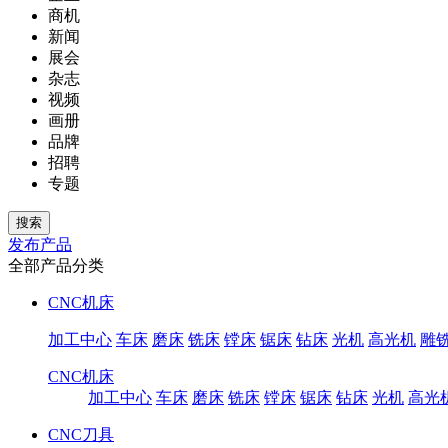
商机
新闻
展会
杂志
视频
画册
品牌
招聘
专题
发布产品
全部产品分类
CNC机床
加工中心
车床
磨床
铣床
镗床
锯床
钻床
光机
高光机
雕
CNC机床
加工中心
车床
磨床
铣床
镗床
锯床
钻床
光机
高光
CNC刀具