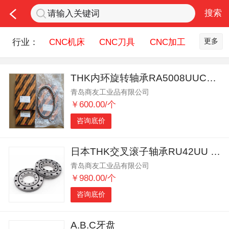
更多
行业：
CNC机床
CNC刀具
CNC加工
机床配件
钣金冲压
五金机械
THK内环旋转轴承RA5008UUCCO现货直供
润滑油
机器人
测量设备
青岛商友工业品有限公司
机床刀具服务
￥600.00/个
咨询底价
日本THK交叉滚子轴承RU42UU RU178GUU
青岛商友工业品有限公司
￥980.00/个
咨询底价
A.B.C牙盘