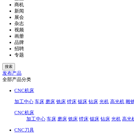
商机
新闻
展会
杂志
视频
画册
品牌
招聘
专题
发布产品
全部产品分类
CNC机床
加工中心
车床
磨床
铣床
镗床
锯床
钻床
光机
高光机
雕
CNC机床
加工中心
车床
磨床
铣床
镗床
锯床
钻床
光机
高光
CNC刀具