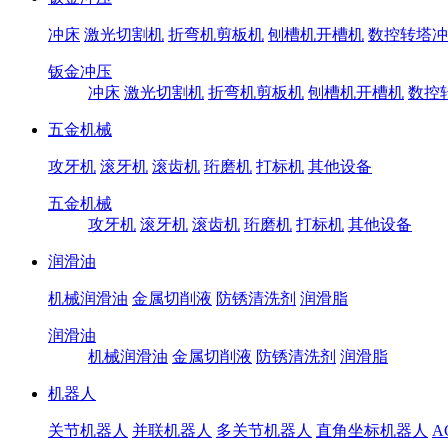
冲床
激光切割机
折弯机剪板机
刨槽机开槽机
数控转塔冲
钣金冲压
冲床
激光切割机
折弯机剪板机
刨槽机开槽机
数控
五金机械
攻牙机
滚牙机
滚齿机
珩磨机
打标机
其他设备
五金机械
攻牙机
滚牙机
滚齿机
珩磨机
打标机
其他设备
润滑油
机械润滑油
金属切削液
防锈清洗剂
润滑脂
润滑油
机械润滑油
金属切削液
防锈清洗剂
润滑脂
机器人
关节机器人
并联机器人
多关节机器人
直角坐标机器人
A