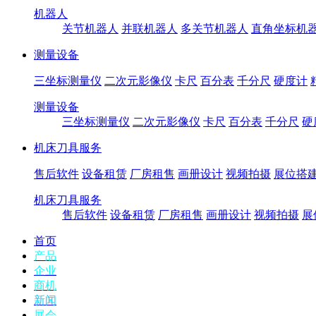
机器人
关节机器人
并联机器人
多关节机器人
直角坐标机
测量设备
三坐标测量仪
二次元影像仪
卡尺
百分表
千分尺
硬度计
测量设备
三坐标测量仪
二次元影像仪
卡尺
百分表
千分尺
硬
机床刀具服务
售后软件
设备租赁
厂房租售
画册设计
视频拍摄
展位搭
机床刀具服务
售后软件
设备租赁
厂房租售
画册设计
视频拍摄
展
首页
产品
企业
商机
新闻
展会