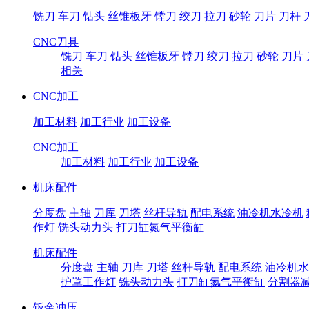
铣刀
车刀
钻头
丝锥板牙
镗刀
绞刀
拉刀
砂轮
刀片
刀杆
CNC刀具
铣刀
车刀
钻头
丝锥板牙
镗刀
绞刀
拉刀
砂轮
刀片
相关
CNC加工
加工材料
加工行业
加工设备
CNC加工
加工材料
加工行业
加工设备
机床配件
分度盘
主轴
刀库
刀塔
丝杆导轨
配电系统
油冷机水冷机
作灯
铣头动力头
打刀缸氮气平衡缸
机床配件
分度盘
主轴
刀库
刀塔
丝杆导轨
配电系统
油冷机水
护罩工作灯
铣头动力头
打刀缸氮气平衡缸
分割器
钣金冲压