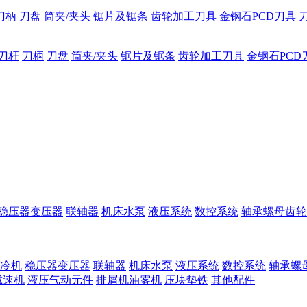
刀柄
刀盘
筒夹/夹头
锯片及锯条
齿轮加工刀具
金钢石PCD刀具
刀杆
刀柄
刀盘
筒夹/夹头
锯片及锯条
齿轮加工刀具
金钢石PCD
稳压器变压器
联轴器
机床水泵
液压系统
数控系统
轴承螺母齿轮
冷机
稳压器变压器
联轴器
机床水泵
液压系统
数控系统
轴承螺
减速机
液压气动元件
排屑机油雾机
压块垫铁
其他配件