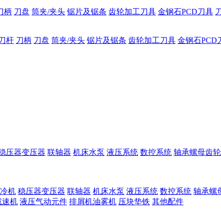
刀柄
刀盘
筒夹/夹头
锯片及锯条
齿轮加工刀具
金钢石PCD刀具
刀杆
刀柄
刀盘
筒夹/夹头
锯片及锯条
齿轮加工刀具
金钢石PCD
稳压器变压器
联轴器
机床水泵
液压系统
数控系统
轴承螺母齿轮
冷机
稳压器变压器
联轴器
机床水泵
液压系统
数控系统
轴承螺
减速机
液压气动元件
排屑机油雾机
压块垫铁
其他配件