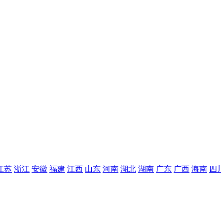
江苏
浙江
安徽
福建
江西
山东
河南
湖北
湖南
广东
广西
海南
四