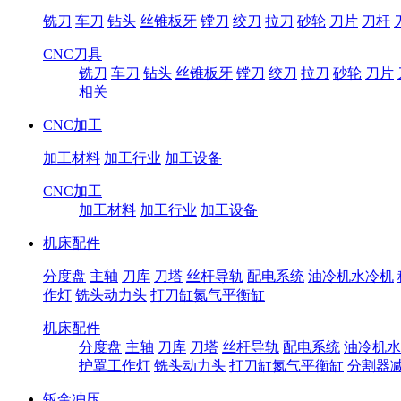
铣刀
车刀
钻头
丝锥板牙
镗刀
绞刀
拉刀
砂轮
刀片
刀杆
CNC刀具
铣刀
车刀
钻头
丝锥板牙
镗刀
绞刀
拉刀
砂轮
刀片
相关
CNC加工
加工材料
加工行业
加工设备
CNC加工
加工材料
加工行业
加工设备
机床配件
分度盘
主轴
刀库
刀塔
丝杆导轨
配电系统
油冷机水冷机
作灯
铣头动力头
打刀缸氮气平衡缸
机床配件
分度盘
主轴
刀库
刀塔
丝杆导轨
配电系统
油冷机水
护罩工作灯
铣头动力头
打刀缸氮气平衡缸
分割器
钣金冲压