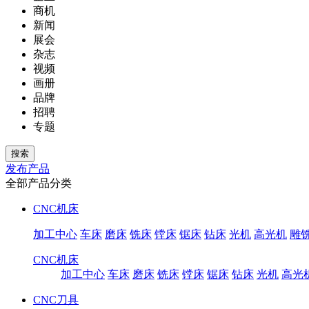
商机
新闻
展会
杂志
视频
画册
品牌
招聘
专题
发布产品
全部产品分类
CNC机床
加工中心
车床
磨床
铣床
镗床
锯床
钻床
光机
高光机
雕
CNC机床
加工中心
车床
磨床
铣床
镗床
锯床
钻床
光机
高光
CNC刀具