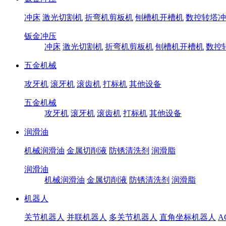
冲床
激光切割机
折弯机剪板机
刨槽机开槽机
数控转塔冲
钣金冲压
冲床
激光切割机
折弯机剪板机
刨槽机开槽机
数控
五金机械
攻牙机
滚牙机
滚齿机
打标机
其他设备
五金机械
攻牙机
滚牙机
滚齿机
打标机
其他设备
润滑油
机械润滑油
金属切削液
防锈清洗剂
润滑脂
润滑油
机械润滑油
金属切削液
防锈清洗剂
润滑脂
机器人
关节机器人
并联机器人
多关节机器人
直角坐标机器人
A