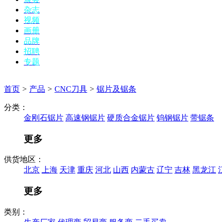
杂志
视频
画册
品牌
招聘
专题
首页
>
产品
>
CNC刀具
>
锯片及锯条
分类：
金刚石锯片
高速钢锯片
硬质合金锯片
钨钢锯片
带锯条
更多
供货地区：
北京
上海
天津
重庆
河北
山西
内蒙古
辽宁
吉林
黑龙江
更多
类别：