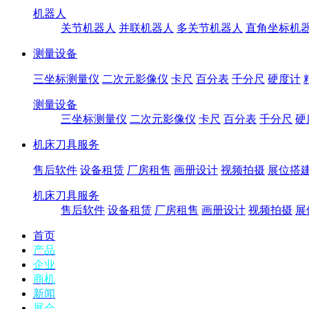
机器人
关节机器人
并联机器人
多关节机器人
直角坐标机
测量设备
三坐标测量仪
二次元影像仪
卡尺
百分表
千分尺
硬度计
测量设备
三坐标测量仪
二次元影像仪
卡尺
百分表
千分尺
硬
机床刀具服务
售后软件
设备租赁
厂房租售
画册设计
视频拍摄
展位搭
机床刀具服务
售后软件
设备租赁
厂房租售
画册设计
视频拍摄
展
首页
产品
企业
商机
新闻
展会