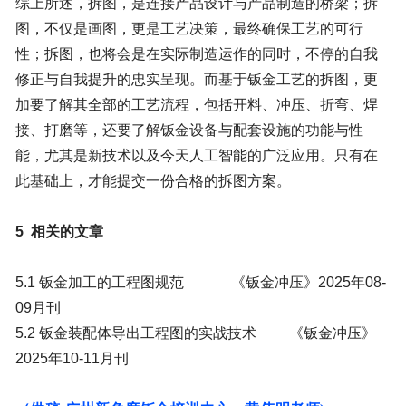
综上所述，拆图，是连接产品设计与产品制造的桥梁；拆
图，不仅是画图，更是工艺决策，最终确保工艺的可行
性；
拆图，也将会是在实际
制造
运作的同时，不停的自我
修正
与自我
提升
的忠实
呈现。
而
基于钣金工艺的拆图，
更
加
要了解其
全部的
工艺流程
，包括开料、冲压、折弯、焊
接、打磨等
，还要了解钣金设备与配套设施的功能与性
能，尤其是新技术以及今天人工智能的
广泛
应用。只有在
此基础上，才能提交一份合格的拆图方案。
5
相关的文章
5.
1
钣金加工的工程图规范
《钣金冲压》
2025
年
08-
09
月刊
5.
2
钣金装配体导出工程图的实战技术
《钣金冲压》
2025
年
10-11
月刊