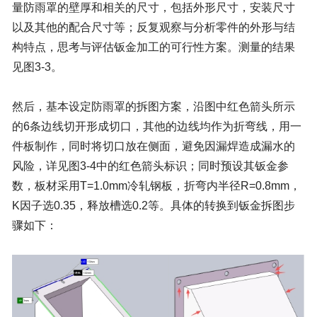
量防雨罩的壁厚和相关的尺寸，包括外形尺寸，安装尺寸
以及其他的配合尺寸等；反复观察与分析零件的外形与结
构特点，思考与评估钣金加工的可行性方案。测量的结果
见图
3-3
。
然后，基本设定防雨罩的拆图方案，沿图中红色箭头所示
的
6
条边线切开形成切口，其他的边线均作为折弯线，用一
件板制作，同时将切口放在侧面，避免因漏焊造成漏水的
风险，详见图
3-4
中的红色箭头标识；同时预设其钣金参
数，板材采用
T=1.0mm
冷轧钢板，折弯内半径
R=0.8mm
，
K
因子选
0.35
，释放槽选
0.2
等。具体的转换到钣金拆图步
骤如下：