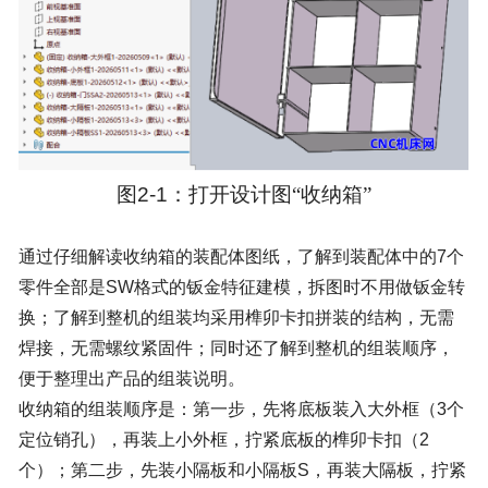
图
2-1
：打开设计图“收纳箱”
通过仔细解读收纳箱的装配体图纸，了解到装配体中的
7
个
零件全部是
SW
格式的钣金特征建模，拆图时不用做钣金转
换；了解到整机的组装均采用榫卯卡扣拼装的结构，无需
焊接，无需螺纹紧固件；同时还了解到整机的组装顺序，
便于整理出产品的组装说明。
收纳箱的组装顺序是：第一步，先将底板装入大外框（
3
个
定位销孔），再装上小外框，拧紧底板的榫卯卡扣（
2
个）；第二步，先装小隔板和小隔板
S
，再装大隔板，拧紧