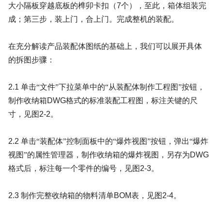
大小隔板穿越底板的榫卯卡扣（
7
个），至此，箱体组装完
成；第三步，装上门，合上门。完成整机的装配。
在充分解读产品装配体图纸的基础上，我们可以展开具体
的拆图步骤：
2.1
单击“文件”下拉菜单中的“从装配体制作工程图”按钮，
制作收纳箱
DWG
格式的标准装配工程图，标注关键的尺
寸，见图
2-2
。
2.2
单击“装配体”控制面板中的“爆炸视图”按钮，弹出“爆炸
视图”的属性管理器，制作收纳箱的爆炸视图，另存为
DWG
格式后，标注每一个零件的编号，见图
2-3
。
2.3
制作完整收纳箱的物料清单
BOM
表，见图
2-4
。