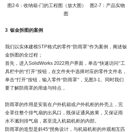
图
2-6
：收纳箱
-
门的工程图（放大图） 图
2-7
：产品实物
图
3
钣金拆图的案例
我们以实体建模
STP
格式的零件“防雨罩”作为案例，阐述钣
金拆图的全过程；
首先，进入
SolidWorks
2022
用户界面，单击“快速访问”工
具栏中的“打开”按钮，在文件夹中选择对应的零件文件名，
单击“打开”按钮，输入零件“防雨罩”，见图
3-1
。同时我们
要了解防雨罩的用途与特点，
防雨罩的作用是安装在户外机箱或户外机柜的外壳上，完
全罩住整个排气扇的出风口，既保证通风效果，又保证雨
水不溅到排气扇，甚至流入机箱机柜的内部。
防雨罩的造型是斜
45
°拐角设计，与机箱机柜的外观相互匹