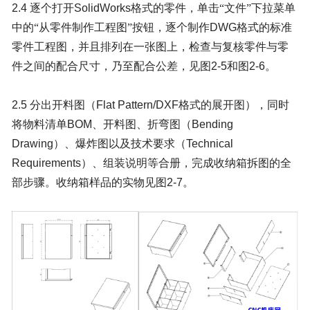
2.4
逐个打开
SolidWorks
格式的零件，单击
“文件”下拉菜单
中的“从零件制作工程图”按钮，逐个制作
DWG
格式的标准
零件工程图，并且排列在一张图上，检查与复核零件与零
件之间的配合尺寸，乃至配合公差，见图
2-5
和图
2-6
。
2.5
分出开料图（
Flat Pattern/DXF
格式的展开图），同时
将物料清单
BOM
、开料图、折弯图（
Bending
Drawing
）、爆炸图以及技术要求（
Technical
Requirements
）、组装说明等合册，完成收纳箱拆图的全
部步骤。收纳箱样品的实物见图
2-7
。