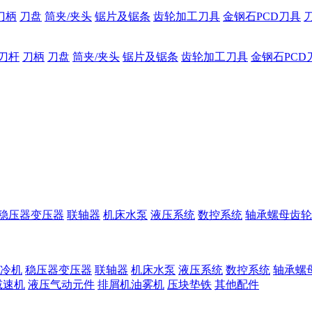
刀柄
刀盘
筒夹/夹头
锯片及锯条
齿轮加工刀具
金钢石PCD刀具
刀杆
刀柄
刀盘
筒夹/夹头
锯片及锯条
齿轮加工刀具
金钢石PCD
稳压器变压器
联轴器
机床水泵
液压系统
数控系统
轴承螺母齿轮
冷机
稳压器变压器
联轴器
机床水泵
液压系统
数控系统
轴承螺
减速机
液压气动元件
排屑机油雾机
压块垫铁
其他配件