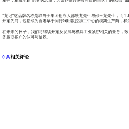
精神，精益求精”的务实态度，为世界模具供货商提供高水平的模架产
“龙记”这品牌名称是取自于集团创办人邵铁龙先生与邵玉龙先生，而"LKM"
开拓先河，包括成为香港早于同行利用数控加工中心的模架生产商，和先
在未来的日子，我们将继续开拓及发展与模具工业紧密相关的业务，致
务赢取客户的认可与信赖。
0
条
相关评论