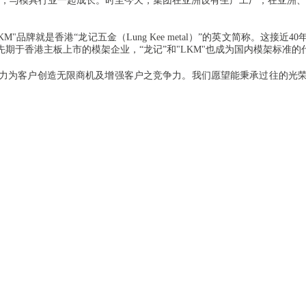
品，与模具行业一起成长。时至今天，集团在亚洲设有生产工厂，在亚洲、
品牌就是香港“龙记五金（Lung Kee me
tal）”的英文简称。这接近
期于香港主板上市的模架企业，“龙记”和"LKM"也成为国内模架标准的
力为客户创造无限商机及增强客户之竞争力。我们愿望能秉承过往的光