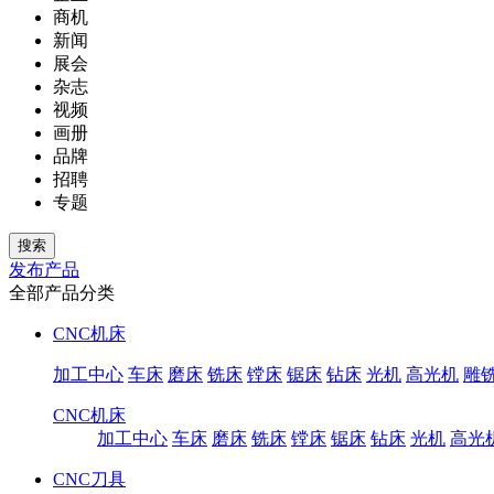
商机
新闻
展会
杂志
视频
画册
品牌
招聘
专题
发布产品
全部产品分类
CNC机床
加工中心
车床
磨床
铣床
镗床
锯床
钻床
光机
高光机
雕
CNC机床
加工中心
车床
磨床
铣床
镗床
锯床
钻床
光机
高光
CNC刀具