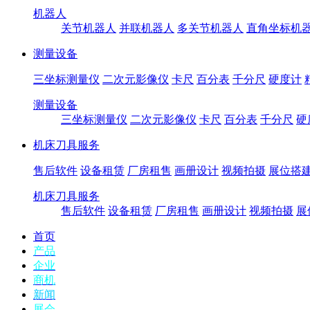
机器人
关节机器人
并联机器人
多关节机器人
直角坐标机
测量设备
三坐标测量仪
二次元影像仪
卡尺
百分表
千分尺
硬度计
测量设备
三坐标测量仪
二次元影像仪
卡尺
百分表
千分尺
硬
机床刀具服务
售后软件
设备租赁
厂房租售
画册设计
视频拍摄
展位搭
机床刀具服务
售后软件
设备租赁
厂房租售
画册设计
视频拍摄
展
首页
产品
企业
商机
新闻
展会