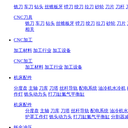
铣刀
车刀
钻头
丝锥板牙
镗刀
绞刀
拉刀
砂轮
刀片
刀杆
CNC刀具
铣刀
车刀
钻头
丝锥板牙
镗刀
绞刀
拉刀
砂轮
刀片
相关
CNC加工
加工材料
加工行业
加工设备
CNC加工
加工材料
加工行业
加工设备
机床配件
分度盘
主轴
刀库
刀塔
丝杆导轨
配电系统
油冷机水冷机
作灯
铣头动力头
打刀缸氮气平衡缸
机床配件
分度盘
主轴
刀库
刀塔
丝杆导轨
配电系统
油冷机水
护罩工作灯
铣头动力头
打刀缸氮气平衡缸
分割器
钣金冲压