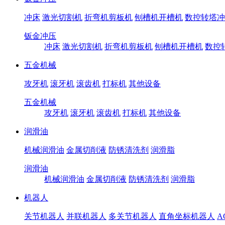
冲床
激光切割机
折弯机剪板机
刨槽机开槽机
数控转塔冲
钣金冲压
冲床
激光切割机
折弯机剪板机
刨槽机开槽机
数控
五金机械
攻牙机
滚牙机
滚齿机
打标机
其他设备
五金机械
攻牙机
滚牙机
滚齿机
打标机
其他设备
润滑油
机械润滑油
金属切削液
防锈清洗剂
润滑脂
润滑油
机械润滑油
金属切削液
防锈清洗剂
润滑脂
机器人
关节机器人
并联机器人
多关节机器人
直角坐标机器人
A