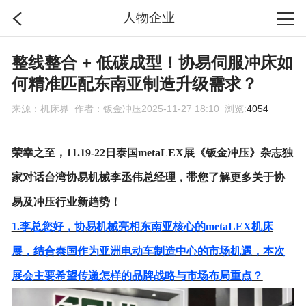
人物企业
首页
整线整合 + 低碳成型！协易伺服冲床如
何精准匹配东南亚制造升级需求？
分类
来源：机床界 作者：钣金冲压2025-11-27 18:10 浏览:
4054
搜索
荣幸之至，
11.19-22日泰国me
taLEX展《钣金冲压》杂志独
家对话台湾协易机械李丞伟总经理，带您了解更多关于协
登录
易及冲压行业新趋势！
1.李总您好，协易机械亮相东南亚核心的me
taLEX机床
展，结合泰国作为亚洲电动车制造中心的市场机遇，本次
展会主要希望传递怎样的品牌战略与市场布局重点？