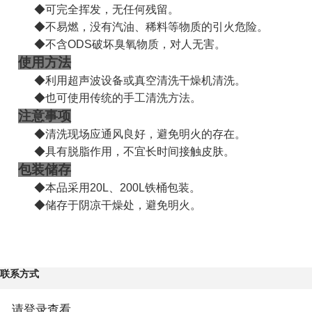
◆可完全挥发，
无任何残留
。
◆不易燃，没有汽油、
稀料等物质的引火危险
。
◆不含
ODS
破坏臭氧物质，对人无害。
使用方法
◆利用超声波设备或真
空清洗干燥机清洗
。
◆也可使用传统的手工清洗方法。
注意事项
◆清洗现场应通风良好，
避免明火的存在
。
◆具有脱脂作用，不宜长时间接触皮肤。
包装储存
◆本品采用
20L
、
200L
铁桶包装。
◆储存于
阴凉干燥处
，避免明火。
联系方式
请登录查看