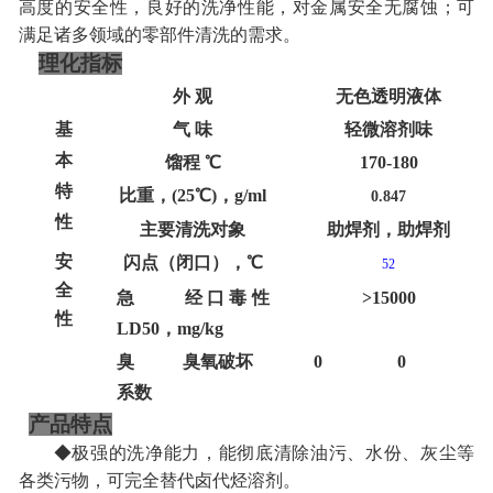
高度的安全性，良好的洗净性能，对金属安全无腐蚀；
可
满足诸多领域的零部件清洗的需求
。
理化指标
外
观
无色透明液体
基
气
味
轻微溶剂味
本
馏程
℃
170-180
特
比重，
(25℃)，g/ml
0.847
性
主要清洗对象
助焊剂，助焊剂
安
闪点（闭口），
℃
52
全
急
经口毒性
>15000
性
LD50，mg/kg
臭
臭氧破坏
0 0
系数
产品特点
◆极强的洗净能力，能彻底清除油污、水份、
灰尘等
各类污物
，可完全替代卤代烃溶剂。