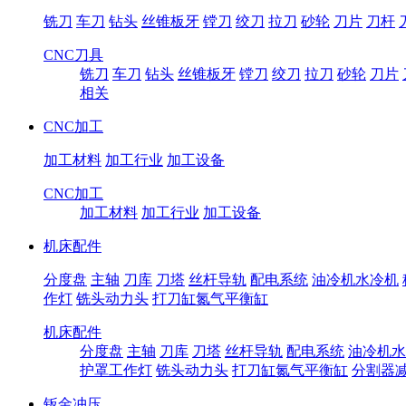
铣刀
车刀
钻头
丝锥板牙
镗刀
绞刀
拉刀
砂轮
刀片
刀杆
CNC刀具
铣刀
车刀
钻头
丝锥板牙
镗刀
绞刀
拉刀
砂轮
刀片
相关
CNC加工
加工材料
加工行业
加工设备
CNC加工
加工材料
加工行业
加工设备
机床配件
分度盘
主轴
刀库
刀塔
丝杆导轨
配电系统
油冷机水冷机
作灯
铣头动力头
打刀缸氮气平衡缸
机床配件
分度盘
主轴
刀库
刀塔
丝杆导轨
配电系统
油冷机水
护罩工作灯
铣头动力头
打刀缸氮气平衡缸
分割器
钣金冲压