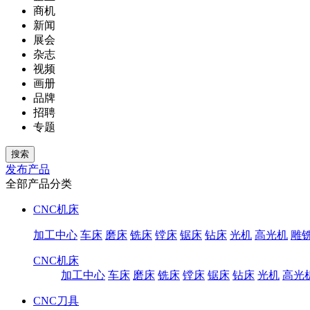
商机
新闻
展会
杂志
视频
画册
品牌
招聘
专题
发布产品
全部产品分类
CNC机床
加工中心
车床
磨床
铣床
镗床
锯床
钻床
光机
高光机
雕
CNC机床
加工中心
车床
磨床
铣床
镗床
锯床
钻床
光机
高光
CNC刀具