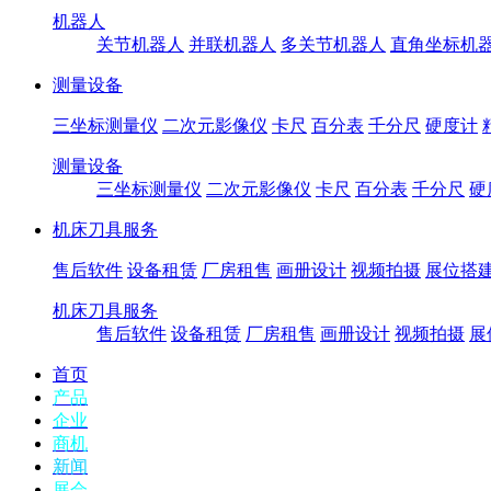
机器人
关节机器人
并联机器人
多关节机器人
直角坐标机
测量设备
三坐标测量仪
二次元影像仪
卡尺
百分表
千分尺
硬度计
测量设备
三坐标测量仪
二次元影像仪
卡尺
百分表
千分尺
硬
机床刀具服务
售后软件
设备租赁
厂房租售
画册设计
视频拍摄
展位搭
机床刀具服务
售后软件
设备租赁
厂房租售
画册设计
视频拍摄
展
首页
产品
企业
商机
新闻
展会