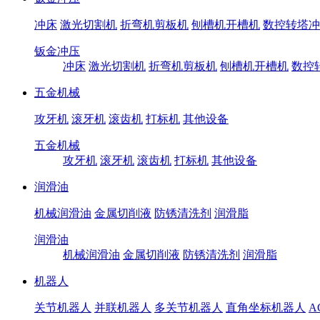
冲床
激光切割机
折弯机剪板机
刨槽机开槽机
数控转塔冲
钣金冲压
冲床
激光切割机
折弯机剪板机
刨槽机开槽机
数控
五金机械
攻牙机
滚牙机
滚齿机
打标机
其他设备
五金机械
攻牙机
滚牙机
滚齿机
打标机
其他设备
润滑油
机械润滑油
金属切削液
防锈清洗剂
润滑脂
润滑油
机械润滑油
金属切削液
防锈清洗剂
润滑脂
机器人
关节机器人
并联机器人
多关节机器人
直角坐标机器人
A