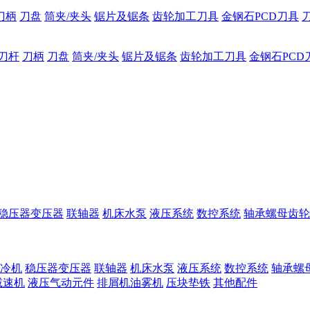
刀柄
刀盘
筒夹/夹头
锯片及锯条
齿轮加工刀具
金钢石PCD刀具
刀杆
刀柄
刀盘
筒夹/夹头
锯片及锯条
齿轮加工刀具
金钢石PCD
稳压器变压器
联轴器
机床水泵
液压系统
数控系统
轴承螺母齿轮
冷机
稳压器变压器
联轴器
机床水泵
液压系统
数控系统
轴承螺
减速机
液压气动元件
排屑机油雾机
压块垫铁
其他配件