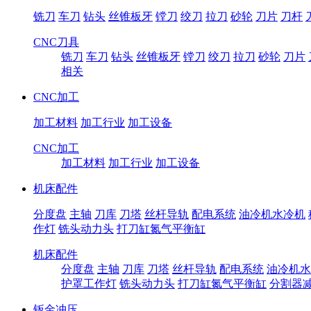
铣刀
车刀
钻头
丝锥板牙
镗刀
绞刀
拉刀
砂轮
刀片
刀杆
CNC刀具
铣刀
车刀
钻头
丝锥板牙
镗刀
绞刀
拉刀
砂轮
刀片
相关
CNC加工
加工材料
加工行业
加工设备
CNC加工
加工材料
加工行业
加工设备
机床配件
分度盘
主轴
刀库
刀塔
丝杆导轨
配电系统
油冷机水冷机
作灯
铣头动力头
打刀缸氮气平衡缸
机床配件
分度盘
主轴
刀库
刀塔
丝杆导轨
配电系统
油冷机水
护罩工作灯
铣头动力头
打刀缸氮气平衡缸
分割器
钣金冲压