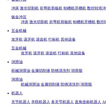
冲床
激光切割机
折弯机剪板机
刨槽机开槽机
数控转塔冲
钣金冲压
冲床
激光切割机
折弯机剪板机
刨槽机开槽机
数控
五金机械
攻牙机
滚牙机
滚齿机
打标机
其他设备
五金机械
攻牙机
滚牙机
滚齿机
打标机
其他设备
润滑油
机械润滑油
金属切削液
防锈清洗剂
润滑脂
润滑油
机械润滑油
金属切削液
防锈清洗剂
润滑脂
机器人
关节机器人
并联机器人
多关节机器人
直角坐标机器人
A