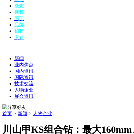
杂志
视频
画册
品牌
招聘
专题
新闻
业内焦点
国内资讯
国际资讯
技术交流
人物企业
展会资讯
首页
>
新闻
>
人物企业
川山甲KS组合钻：最大160m