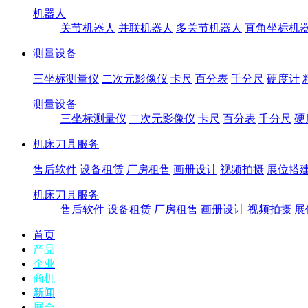
机器人
关节机器人
并联机器人
多关节机器人
直角坐标机
测量设备
三坐标测量仪
二次元影像仪
卡尺
百分表
千分尺
硬度计
测量设备
三坐标测量仪
二次元影像仪
卡尺
百分表
千分尺
硬
机床刀具服务
售后软件
设备租赁
厂房租售
画册设计
视频拍摄
展位搭
机床刀具服务
售后软件
设备租赁
厂房租售
画册设计
视频拍摄
展
首页
产品
企业
商机
新闻
展会