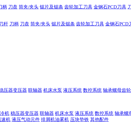
刀柄
刀盘
筒夹/夹头
锯片及锯条
齿轮加工刀具
金钢石PCD刀具
刀杆
刀柄
刀盘
筒夹/夹头
锯片及锯条
齿轮加工刀具
金钢石PCD
稳压器变压器
联轴器
机床水泵
液压系统
数控系统
轴承螺母齿轮
冷机
稳压器变压器
联轴器
机床水泵
液压系统
数控系统
轴承螺
减速机
液压气动元件
排屑机油雾机
压块垫铁
其他配件