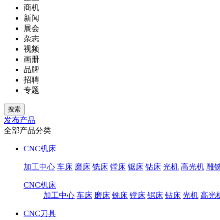
商机
新闻
展会
杂志
视频
画册
品牌
招聘
专题
发布产品
全部产品分类
CNC机床
加工中心
车床
磨床
铣床
镗床
锯床
钻床
光机
高光机
雕
CNC机床
加工中心
车床
磨床
铣床
镗床
锯床
钻床
光机
高光
CNC刀具