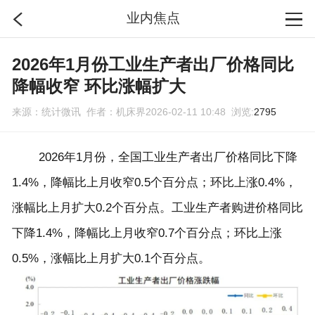
业内焦点
首页
2026年1月份工业生产者出厂价格同比
降幅收窄 环比涨幅扩大
分类
来源：统计微讯 作者：机床界2026-02-11 10:48 浏览:
2795
搜索
2026
年
1
月份，全国工业生产者出厂价格同比下降
1.4%
，降幅比上月收窄
0.5
个百分点；环比上涨
0.4%
，
登录
涨幅比上月扩大
0.2
个百分点。工业生产者购进价格同比
下降
1.4%
，降幅比上月收窄
0.7
个百分点；环比上涨
0.5%
，涨幅比上月扩大
0.1
个百分点。