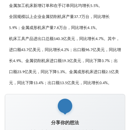
金属加工机床新增订单和在手订单同比均增长
。
5.5%
全国规模以上企业金属切削机床产量
万台，同比增长
37.7
；金属成形机床产量
万台，同比增长
。
5.9%
7.6
4.1%
机床工具产品进出口总额
亿美元，同比增长
。其中，
140.3
4.7%
进口额
亿美元，同比增长
；出口额
亿美元，同比增
43.7
4.2%
96.7
长
。金属切削机床进口额
亿美元，同比下降
；出
4.9%
19.3
3.7%
口额
亿美元，同比下降
。金属成形机床进口额
亿美
23.9
1.3%
2.1
元，同比下降
；出口额
亿美元，同比增长
。
13.4%
13.5
0.4%
分享你的想法