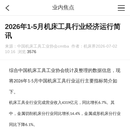
业内焦点
首页
2026年1-5月机床工具行业经济运行简
讯
分类
来源：中国机床工具工业协会cmtba 作者：机床界2026-07-02
10:16 浏览:
3576
搜索
综合中国机床工具工业协会统计及整理的数据信息，现
登录
将
年
月中国机床工具行业运行主要指标简介如
2026
1-5
下。
机床工具全行业完成营业收入
亿元，同比增长
。其
4319
6.7%
中，金属切削机床分行业同比增长
，金属成形机床分行业
14.4%
同比下降
。
6.1%