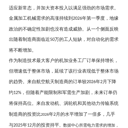
适应新常态，并加大资本投入以满足强劲的市场需求。
金属加工机械需求的高涨持续到
年第一季度，地缘
2026
政治的不确定性加剧也没有造成威胁。从一个侧面反映
出随着制造商面临近
万的工人短缺，对自动化的需求
50
将不断增加。
作为制造技术最大客户的机加业务工厂订单保持增长，
但增速低于整体市场，延续了该行业表现低于整体市场
的趋势。来自航空航天制造商的订单较
年
月下降
2026
2
约
，但随着产能限制和军需生产加剧，未来订单仍
12%
将保持高位。来自
发动机、涡轮机和其他动力传输系统
制造商的投资比
年
月的水平增加了一倍多，几乎
2
2026
与
年
月的投资持平
2025
12
。数据中心所需电力需求的增加，