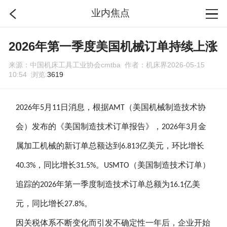
业内焦点
首页
2026年第一季度美国机械订单持续上涨
来源：中国机床工具工业协会cmtba 作者：机床界2026-05-15
分类
10:54 浏览:
3619
搜索
年
月
日消息，根据
（美国机械制造技术协
2026
5
11
AMT
会）发布的《美国制造技术订单报告》，
年
月金
2026
3
登录
属加工机械的新订单总额达到
亿美元，环比增长
6.813
，同比增长
。
（美国制造技术订单）
40.3%
31.5%
USMTO
追踪的
年第一季度制造技术订单总额为
亿美
2026
16.1
元，同比增长
。
27.8%
因关税体系不断变化而引发不确定性一年后，企业开始