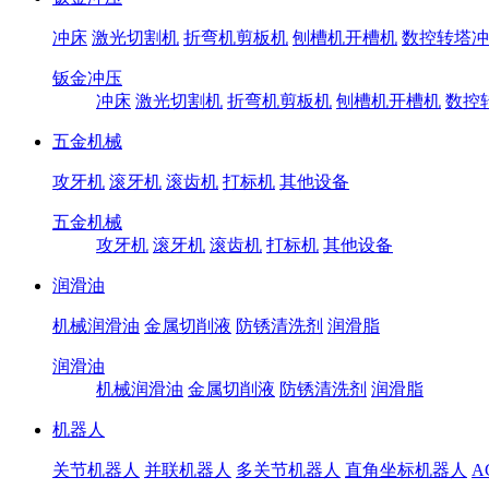
冲床
激光切割机
折弯机剪板机
刨槽机开槽机
数控转塔冲
钣金冲压
冲床
激光切割机
折弯机剪板机
刨槽机开槽机
数控
五金机械
攻牙机
滚牙机
滚齿机
打标机
其他设备
五金机械
攻牙机
滚牙机
滚齿机
打标机
其他设备
润滑油
机械润滑油
金属切削液
防锈清洗剂
润滑脂
润滑油
机械润滑油
金属切削液
防锈清洗剂
润滑脂
机器人
关节机器人
并联机器人
多关节机器人
直角坐标机器人
A