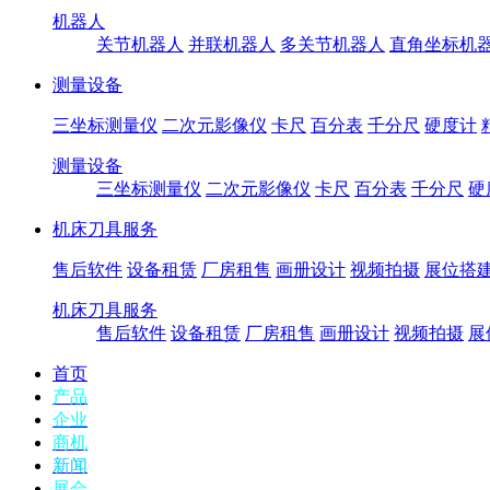
机器人
关节机器人
并联机器人
多关节机器人
直角坐标机
测量设备
三坐标测量仪
二次元影像仪
卡尺
百分表
千分尺
硬度计
测量设备
三坐标测量仪
二次元影像仪
卡尺
百分表
千分尺
硬
机床刀具服务
售后软件
设备租赁
厂房租售
画册设计
视频拍摄
展位搭
机床刀具服务
售后软件
设备租赁
厂房租售
画册设计
视频拍摄
展
首页
产品
企业
商机
新闻
展会