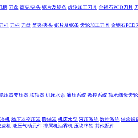
刀柄
刀盘
筒夹/夹头
锯片及锯条
齿轮加工刀具
金钢石PCD刀具
刀杆
刀柄
刀盘
筒夹/夹头
锯片及锯条
齿轮加工刀具
金钢石PCD
稳压器变压器
联轴器
机床水泵
液压系统
数控系统
轴承螺母齿轮
冷机
稳压器变压器
联轴器
机床水泵
液压系统
数控系统
轴承螺
减速机
液压气动元件
排屑机油雾机
压块垫铁
其他配件