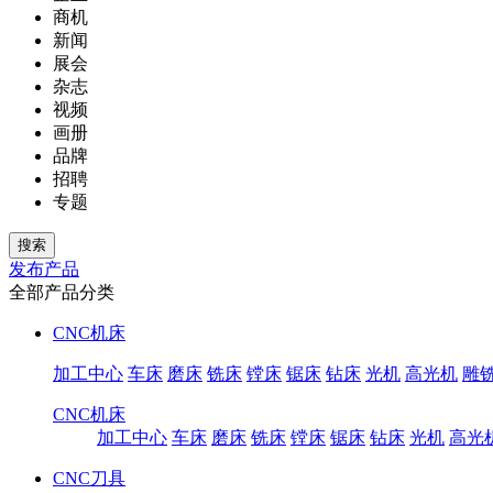
商机
新闻
展会
杂志
视频
画册
品牌
招聘
专题
发布产品
全部产品分类
CNC机床
加工中心
车床
磨床
铣床
镗床
锯床
钻床
光机
高光机
雕
CNC机床
加工中心
车床
磨床
铣床
镗床
锯床
钻床
光机
高光
CNC刀具