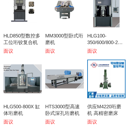
HLD850型数控多
MM3000型卧式珩
HLG100-
工位珩铰复合机
磨机
350/600/800-2C
型高精度立式珩
面议
面议
面议
磨机
HLG500-800X 缸
HTS3000型高速
供应M4220珩磨
体珩磨机
卧式深孔珩磨机
机 高精密磨床
面议
面议
面议