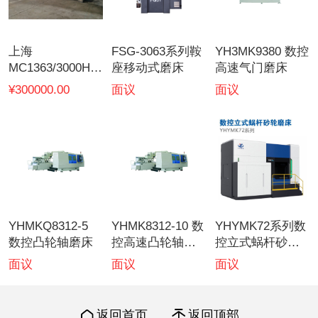
上海
FSG-3063系列鞍
YH3MK9380 数控
MC1363/3000H外
座移动式磨床
高速气门磨床
圆磨床
¥300000.00
面议
面议
YHMKQ8312-5
YHMK8312-10 数
YHYMK72系列数
数控凸轮轴磨床
控高速凸轮轴磨
控立式蜗杆砂轮
床
磨床
面议
面议
面议
返回首页
返回顶部