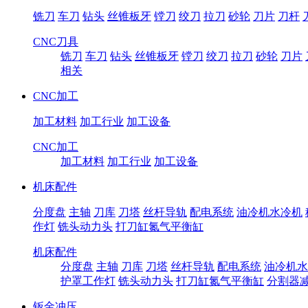
铣刀
车刀
钻头
丝锥板牙
镗刀
绞刀
拉刀
砂轮
刀片
刀杆
CNC刀具
铣刀
车刀
钻头
丝锥板牙
镗刀
绞刀
拉刀
砂轮
刀片
相关
CNC加工
加工材料
加工行业
加工设备
CNC加工
加工材料
加工行业
加工设备
机床配件
分度盘
主轴
刀库
刀塔
丝杆导轨
配电系统
油冷机水冷机
作灯
铣头动力头
打刀缸氮气平衡缸
机床配件
分度盘
主轴
刀库
刀塔
丝杆导轨
配电系统
油冷机水
护罩工作灯
铣头动力头
打刀缸氮气平衡缸
分割器
钣金冲压