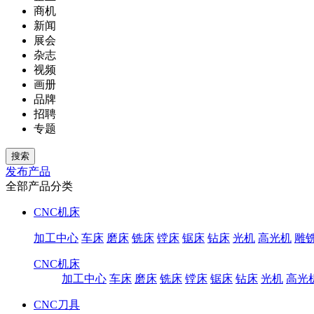
商机
新闻
展会
杂志
视频
画册
品牌
招聘
专题
发布产品
全部产品分类
CNC机床
加工中心
车床
磨床
铣床
镗床
锯床
钻床
光机
高光机
雕
CNC机床
加工中心
车床
磨床
铣床
镗床
锯床
钻床
光机
高光
CNC刀具