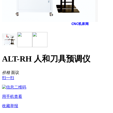
ALT-RH 人和刀具预调仪
价格
面议
扫一扫
用手机查看
收藏
举报