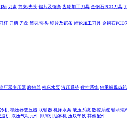
刀柄
刀盘
筒夹/夹头
锯片及锯条
齿轮加工刀具
金钢石PCD刀具
刀杆
刀柄
刀盘
筒夹/夹头
锯片及锯条
齿轮加工刀具
金钢石PCD
稳压器变压器
联轴器
机床水泵
液压系统
数控系统
轴承螺母齿轮
冷机
稳压器变压器
联轴器
机床水泵
液压系统
数控系统
轴承螺
减速机
液压气动元件
排屑机油雾机
压块垫铁
其他配件