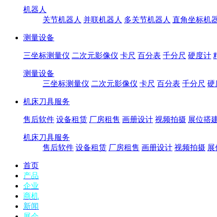
机器人
关节机器人
并联机器人
多关节机器人
直角坐标机
测量设备
三坐标测量仪
二次元影像仪
卡尺
百分表
千分尺
硬度计
测量设备
三坐标测量仪
二次元影像仪
卡尺
百分表
千分尺
硬
机床刀具服务
售后软件
设备租赁
厂房租售
画册设计
视频拍摄
展位搭
机床刀具服务
售后软件
设备租赁
厂房租售
画册设计
视频拍摄
展
首页
产品
企业
商机
新闻
展会