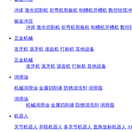
冲床
激光切割机
折弯机剪板机
刨槽机开槽机
数控转塔冲
钣金冲压
冲床
激光切割机
折弯机剪板机
刨槽机开槽机
数控
五金机械
攻牙机
滚牙机
滚齿机
打标机
其他设备
五金机械
攻牙机
滚牙机
滚齿机
打标机
其他设备
润滑油
机械润滑油
金属切削液
防锈清洗剂
润滑脂
润滑油
机械润滑油
金属切削液
防锈清洗剂
润滑脂
机器人
关节机器人
并联机器人
多关节机器人
直角坐标机器人
A