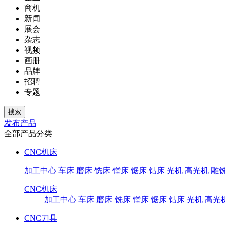
商机
新闻
展会
杂志
视频
画册
品牌
招聘
专题
发布产品
全部产品分类
CNC机床
加工中心
车床
磨床
铣床
镗床
锯床
钻床
光机
高光机
雕
CNC机床
加工中心
车床
磨床
铣床
镗床
锯床
钻床
光机
高光
CNC刀具