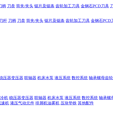
刀柄
刀盘
筒夹/夹头
锯片及锯条
齿轮加工刀具
金钢石PCD刀具
刀杆
刀柄
刀盘
筒夹/夹头
锯片及锯条
齿轮加工刀具
金钢石PCD
稳压器变压器
联轴器
机床水泵
液压系统
数控系统
轴承螺母齿轮
冷机
稳压器变压器
联轴器
机床水泵
液压系统
数控系统
轴承螺
减速机
液压气动元件
排屑机油雾机
压块垫铁
其他配件