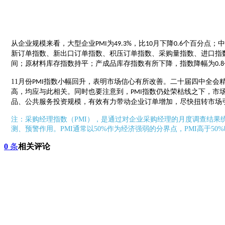
从企业规模来看，大型企业
为
，比
月下降
个百分点；中
PMI
49.3%
10
0.6
新订单指数、新出口订单指数、积压订单指数、采购量指数、进口指
间；原材料库存指数持平；产成品库存指数有所下降，指数降幅为
0.8
11
月份
指数小幅回升，表明市场信心有所改善。二十届四中全会精
PMI
高，均应与此相关。同时也要注意到，
指数仍处荣枯线之下，市
PMI
品、公共服务投资规模，有效有力带动企业订单增加，尽快扭转市场
注：采购经理指数（
PMI），是通过对企业采购经理的月度调查结
测、预警作用。PMI通常以50%作为经济强弱的分界点，PMI高于5
0
条
相关评论