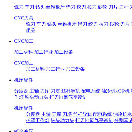
铣刀
车刀
钻头
丝锥板牙
镗刀
绞刀
拉刀
砂轮
刀片
刀杆
CNC刀具
铣刀
车刀
钻头
丝锥板牙
镗刀
绞刀
拉刀
砂轮
刀片
相关
CNC加工
加工材料
加工行业
加工设备
CNC加工
加工材料
加工行业
加工设备
机床配件
分度盘
主轴
刀库
刀塔
丝杆导轨
配电系统
油冷机水冷机
作灯
铣头动力头
打刀缸氮气平衡缸
机床配件
分度盘
主轴
刀库
刀塔
丝杆导轨
配电系统
油冷机水
护罩工作灯
铣头动力头
打刀缸氮气平衡缸
分割器
钣金冲压