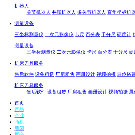
机器人
关节机器人
并联机器人
多关节机器人
直角坐标机
测量设备
三坐标测量仪
二次元影像仪
卡尺
百分表
千分尺
硬度计
测量设备
三坐标测量仪
二次元影像仪
卡尺
百分表
千分尺
硬
机床刀具服务
售后软件
设备租赁
厂房租售
画册设计
视频拍摄
展位搭
机床刀具服务
售后软件
设备租赁
厂房租售
画册设计
视频拍摄
展
首页
产品
企业
商机
新闻
展会