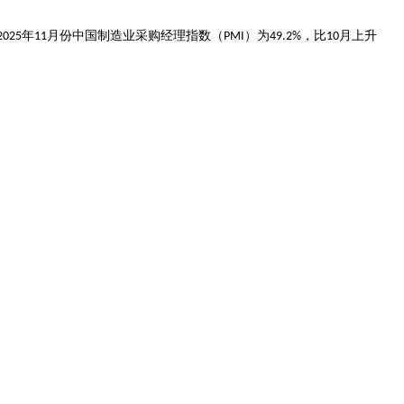
年
月份中国制造业采购经理指数（
）为
，比
月上升
2025
11
PMI
49.2%
10