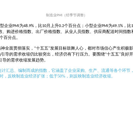
制造业
（经季节调整）
PMI
型企业
为
，比
月上升
个百分点；小型企业
为
，比
PMI
48.9%
10
0.2
PMI
49.1%
数、购进价格指数、出厂价格指数、从业人员指数、供应商配送时间指数
个百分点。
神全面贯彻落实，“十五五”发展目标鼓舞人心，都对市场信心产生积极
场引导的需求收缩仍比较突出，经济仍有下行压力。要围绕“十五五”良好
引导的需求收缩发展趋势。
果统计汇总、编制而成的指数，它涵盖了企业采购、生产、流通等各个环节
0%时，反映制造业经济扩张；低于50%，则反映制造业经济收缩。