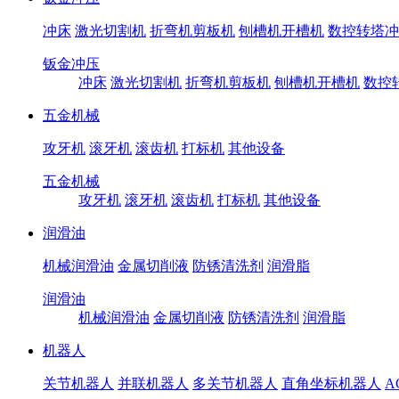
冲床
激光切割机
折弯机剪板机
刨槽机开槽机
数控转塔冲
钣金冲压
冲床
激光切割机
折弯机剪板机
刨槽机开槽机
数控
五金机械
攻牙机
滚牙机
滚齿机
打标机
其他设备
五金机械
攻牙机
滚牙机
滚齿机
打标机
其他设备
润滑油
机械润滑油
金属切削液
防锈清洗剂
润滑脂
润滑油
机械润滑油
金属切削液
防锈清洗剂
润滑脂
机器人
关节机器人
并联机器人
多关节机器人
直角坐标机器人
A