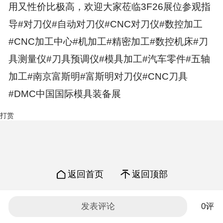
用又性价比极高，欢迎大家莅临3F26展位参观指
导#对刀仪#自动对刀仪#CNC对刀仪#数控加工
#CNC加工中心#机加工#精密加工#数控机床#刀
具测量仪#刀具预调仪#模具加工#汽车零件#五轴
加工#南京富斯明#富斯明对刀仪#CNC刀具
#DMC中国国际模具装备展
打赏
返回首页
返回顶部
Copyright © 2022
发表评论
0评
CNC机床网手机版 版权所有