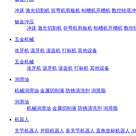
冲床
激光切割机
折弯机剪板机
刨槽机开槽机
数控转塔冲
钣金冲压
冲床
激光切割机
折弯机剪板机
刨槽机开槽机
数控
五金机械
攻牙机
滚牙机
滚齿机
打标机
其他设备
五金机械
攻牙机
滚牙机
滚齿机
打标机
其他设备
润滑油
机械润滑油
金属切削液
防锈清洗剂
润滑脂
润滑油
机械润滑油
金属切削液
防锈清洗剂
润滑脂
机器人
关节机器人
并联机器人
多关节机器人
直角坐标机器人
A