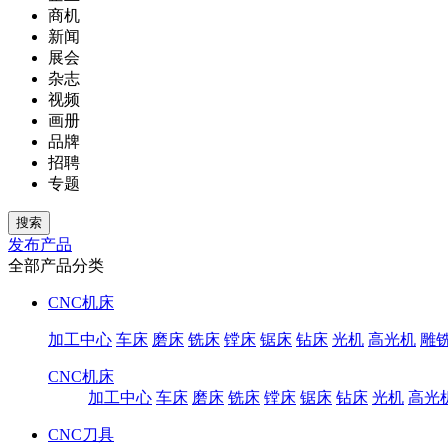
商机
新闻
展会
杂志
视频
画册
品牌
招聘
专题
发布产品
全部产品分类
CNC机床
加工中心
车床
磨床
铣床
镗床
锯床
钻床
光机
高光机
雕
CNC机床
加工中心
车床
磨床
铣床
镗床
锯床
钻床
光机
高光
CNC刀具