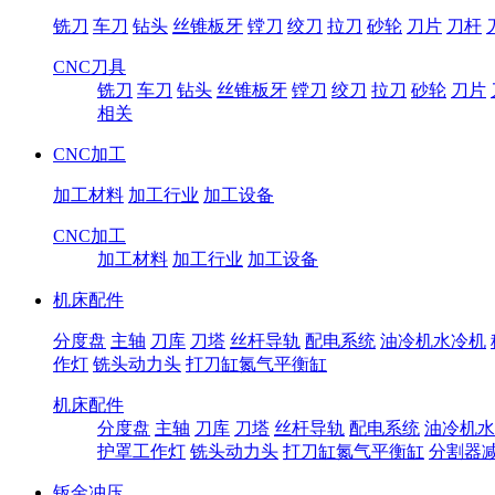
铣刀
车刀
钻头
丝锥板牙
镗刀
绞刀
拉刀
砂轮
刀片
刀杆
CNC刀具
铣刀
车刀
钻头
丝锥板牙
镗刀
绞刀
拉刀
砂轮
刀片
相关
CNC加工
加工材料
加工行业
加工设备
CNC加工
加工材料
加工行业
加工设备
机床配件
分度盘
主轴
刀库
刀塔
丝杆导轨
配电系统
油冷机水冷机
作灯
铣头动力头
打刀缸氮气平衡缸
机床配件
分度盘
主轴
刀库
刀塔
丝杆导轨
配电系统
油冷机水
护罩工作灯
铣头动力头
打刀缸氮气平衡缸
分割器
钣金冲压