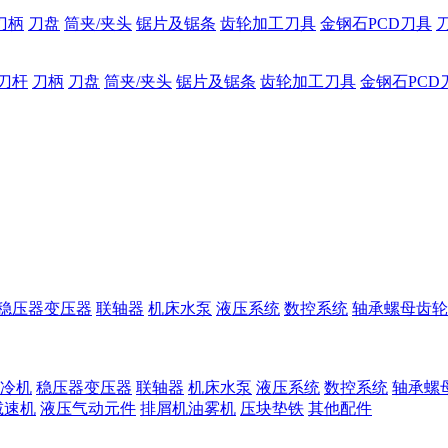
刀柄
刀盘
筒夹/夹头
锯片及锯条
齿轮加工刀具
金钢石PCD刀具
刀杆
刀柄
刀盘
筒夹/夹头
锯片及锯条
齿轮加工刀具
金钢石PCD
稳压器变压器
联轴器
机床水泵
液压系统
数控系统
轴承螺母齿轮
冷机
稳压器变压器
联轴器
机床水泵
液压系统
数控系统
轴承螺
减速机
液压气动元件
排屑机油雾机
压块垫铁
其他配件