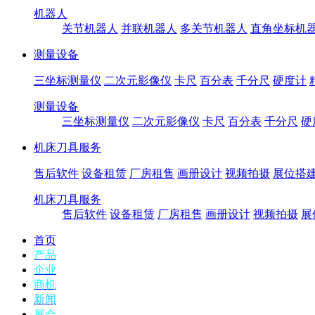
机器人
关节机器人
并联机器人
多关节机器人
直角坐标机
测量设备
三坐标测量仪
二次元影像仪
卡尺
百分表
千分尺
硬度计
测量设备
三坐标测量仪
二次元影像仪
卡尺
百分表
千分尺
硬
机床刀具服务
售后软件
设备租赁
厂房租售
画册设计
视频拍摄
展位搭
机床刀具服务
售后软件
设备租赁
厂房租售
画册设计
视频拍摄
展
首页
产品
企业
商机
新闻
展会