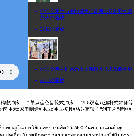
浙江金澳兰与美的携手打造阿尔及利亚空调
外壳冲压线
2142次播放
浙江金澳兰机床亮相上海模具技术及装备展
2110次播放
精密冲床、T1单点偏心齿轮式冲床、T2L8双点八连杆式冲床等
速冲床#家电制造#冲压#冲压模具#马达定转子#刹车片#筛网#
เชี่ยวชาญในการวิจัยและการผลิต 25-2400 ตันความแม่นยำสูง
คู่จุดแปดเชื่อมโยงชนิดเจาะ ฯลฯ หลายชุดสามารถนำมาใช้ในการ