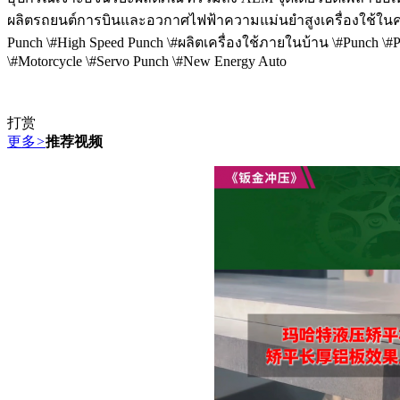
ผลิตรถยนต์การบินและอวกาศไฟฟ้าความแม่นยำสูงเครื่องใช้ในครัวเรื
Punch \#High Speed Punch \#ผลิตเครื่องใช้ภายในบ้าน \#Punch \#Pu
\#Motorcycle \#Servo Punch \#New Energy Auto
打赏
更多
>
推荐视频