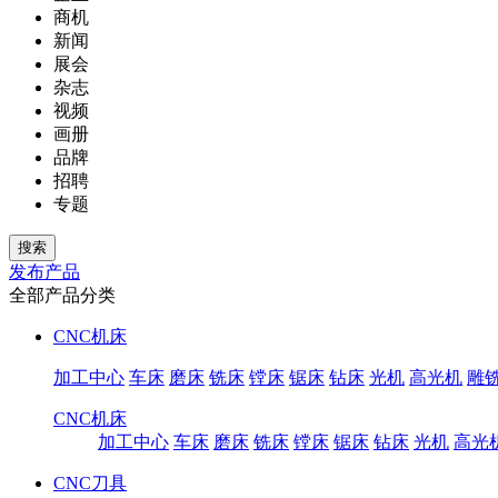
商机
新闻
展会
杂志
视频
画册
品牌
招聘
专题
发布产品
全部产品分类
CNC机床
加工中心
车床
磨床
铣床
镗床
锯床
钻床
光机
高光机
雕
CNC机床
加工中心
车床
磨床
铣床
镗床
锯床
钻床
光机
高光
CNC刀具