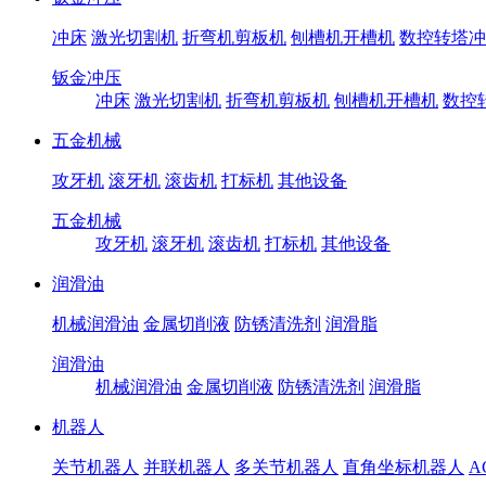
冲床
激光切割机
折弯机剪板机
刨槽机开槽机
数控转塔冲
钣金冲压
冲床
激光切割机
折弯机剪板机
刨槽机开槽机
数控
五金机械
攻牙机
滚牙机
滚齿机
打标机
其他设备
五金机械
攻牙机
滚牙机
滚齿机
打标机
其他设备
润滑油
机械润滑油
金属切削液
防锈清洗剂
润滑脂
润滑油
机械润滑油
金属切削液
防锈清洗剂
润滑脂
机器人
关节机器人
并联机器人
多关节机器人
直角坐标机器人
A