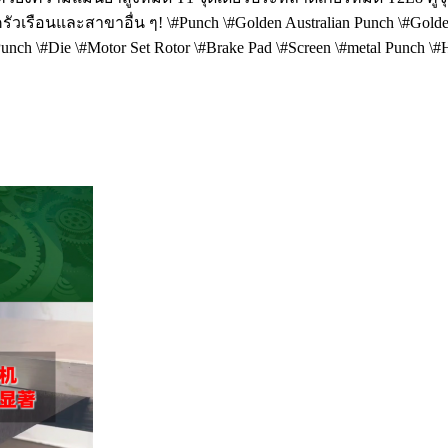
อนและสาขาอื่น ๆ! \#Punch \#Golden Australian Punch \#Golden Au
nch \#Die \#Motor Set Rotor \#Brake Pad \#Screen \#me
tal Punch \