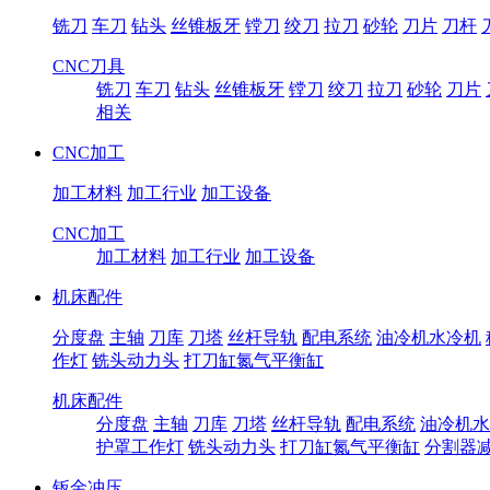
铣刀
车刀
钻头
丝锥板牙
镗刀
绞刀
拉刀
砂轮
刀片
刀杆
CNC刀具
铣刀
车刀
钻头
丝锥板牙
镗刀
绞刀
拉刀
砂轮
刀片
相关
CNC加工
加工材料
加工行业
加工设备
CNC加工
加工材料
加工行业
加工设备
机床配件
分度盘
主轴
刀库
刀塔
丝杆导轨
配电系统
油冷机水冷机
作灯
铣头动力头
打刀缸氮气平衡缸
机床配件
分度盘
主轴
刀库
刀塔
丝杆导轨
配电系统
油冷机水
护罩工作灯
铣头动力头
打刀缸氮气平衡缸
分割器
钣金冲压