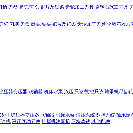
刀柄
刀盘
筒夹/夹头
锯片及锯条
齿轮加工刀具
金钢石PCD刀具
刀杆
刀柄
刀盘
筒夹/夹头
锯片及锯条
齿轮加工刀具
金钢石PCD
稳压器变压器
联轴器
机床水泵
液压系统
数控系统
轴承螺母齿轮
冷机
稳压器变压器
联轴器
机床水泵
液压系统
数控系统
轴承螺
减速机
液压气动元件
排屑机油雾机
压块垫铁
其他配件