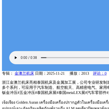
专辑：
金澳兰机床
日期：2025-11-21 播放：
2013
评论：0
浙江金澳兰机床亮相泰国机床及金属加工展，公司专业研发制造2
多个系列，可应用于汽车制造、航空航天、高精密电气、家用电器
钣金冲压#五金冲压#泰国机床展#泰国me
taLEX展#汽车零部
เจ้อเจียง Golden Auran เครื่องมือเครื่องปรากฏตัวในเครื่องม
อุปกรณ์เจาะอัจฉริยะผลิตภัณฑ์รวมถึง ALM จุดเดียวปิดเพลาข้อ