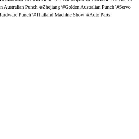
stralian Punch \#Zhejiang \#Golden Australian Punch \#Servo
#Hardware Punch \#Thailand Machine Show \#Auto Parts