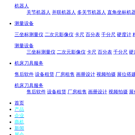
机器人
关节机器人
并联机器人
多关节机器人
直角坐标机
测量设备
三坐标测量仪
二次元影像仪
卡尺
百分表
千分尺
硬度计
测量设备
三坐标测量仪
二次元影像仪
卡尺
百分表
千分尺
硬
机床刀具服务
售后软件
设备租赁
厂房租售
画册设计
视频拍摄
展位搭
机床刀具服务
售后软件
设备租赁
厂房租售
画册设计
视频拍摄
展
首页
产品
企业
商机
新闻
展会