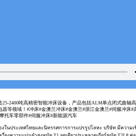
5-2400吨高精密智能冲床设备，产品包括ALM单点闭式曲轴高
等领域！#冲床#金澳兰冲床#金澳兰#浙江金澳兰#伺服冲床#高
件#摩托车零部件#伺服冲床#新能源汽车
ือเครื่องในประเทศไทยและนิทรรศการการแปรรูปโลหะ บริษัท มีความ
เหวี่ยงความแม่นยำสูงหมัด T1 จุดเดียวประหลาดเกียร์หมัด T2L8 