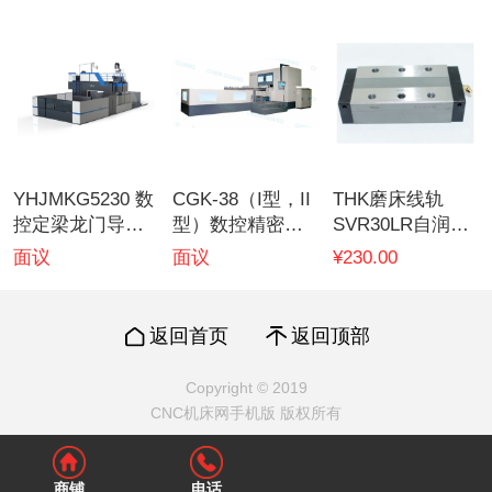
YHJMKG5230 数
CGK-38（I型，II
THK磨床线轨
控定梁龙门导轨
型）数控精密直
SVR30LR自润滑
磨床
线滚动导轨磨床
导轨
面议
面议
¥230.00
SVR55LC1QZ
返回首页
返回顶部
Copyright © 2019
CNC机床网手机版 版权所有
商铺
电话