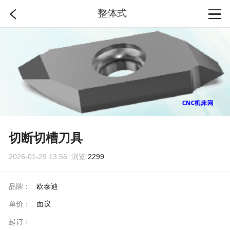
整体式
首页
分类
搜索
登录
切断切槽刀具
2026-01-29 13:56 浏览:
2299
品牌：
欧泰迪
单价：
面议
起订：