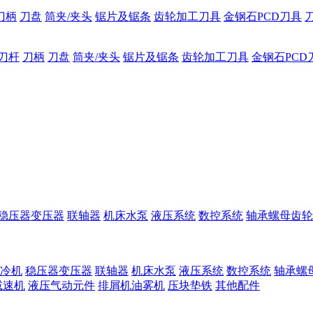
刀柄
刀盘
筒夹/夹头
锯片及锯条
齿轮加工刀具
金钢石PCD刀具
刀杆
刀柄
刀盘
筒夹/夹头
锯片及锯条
齿轮加工刀具
金钢石PCD
稳压器变压器
联轴器
机床水泵
液压系统
数控系统
轴承螺母齿轮
冷机
稳压器变压器
联轴器
机床水泵
液压系统
数控系统
轴承螺
减速机
液压气动元件
排屑机油雾机
压块垫铁
其他配件