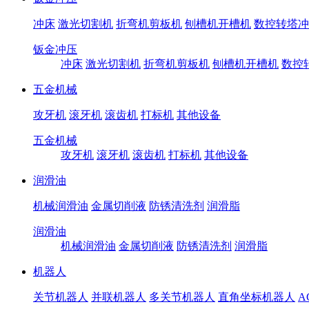
冲床
激光切割机
折弯机剪板机
刨槽机开槽机
数控转塔冲
钣金冲压
冲床
激光切割机
折弯机剪板机
刨槽机开槽机
数控
五金机械
攻牙机
滚牙机
滚齿机
打标机
其他设备
五金机械
攻牙机
滚牙机
滚齿机
打标机
其他设备
润滑油
机械润滑油
金属切削液
防锈清洗剂
润滑脂
润滑油
机械润滑油
金属切削液
防锈清洗剂
润滑脂
机器人
关节机器人
并联机器人
多关节机器人
直角坐标机器人
A