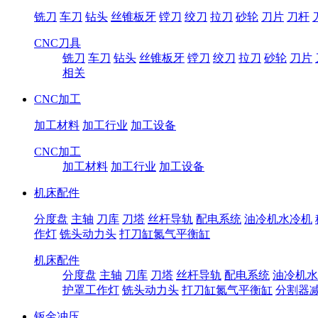
铣刀
车刀
钻头
丝锥板牙
镗刀
绞刀
拉刀
砂轮
刀片
刀杆
CNC刀具
铣刀
车刀
钻头
丝锥板牙
镗刀
绞刀
拉刀
砂轮
刀片
相关
CNC加工
加工材料
加工行业
加工设备
CNC加工
加工材料
加工行业
加工设备
机床配件
分度盘
主轴
刀库
刀塔
丝杆导轨
配电系统
油冷机水冷机
作灯
铣头动力头
打刀缸氮气平衡缸
机床配件
分度盘
主轴
刀库
刀塔
丝杆导轨
配电系统
油冷机水
护罩工作灯
铣头动力头
打刀缸氮气平衡缸
分割器
钣金冲压