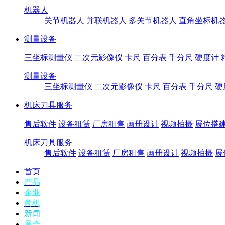
机器人
关节机器人
并联机器人
多关节机器人
直角坐标机
测量设备
三坐标测量仪
二次元影像仪
卡尺
百分表
千分尺
硬度计
测量设备
三坐标测量仪
二次元影像仪
卡尺
百分表
千分尺
硬
机床刀具服务
售后软件
设备租赁
厂房租售
画册设计
视频拍摄
展位搭
机床刀具服务
售后软件
设备租赁
厂房租售
画册设计
视频拍摄
展
首页
产品
企业
商机
新闻
展会