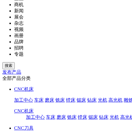
商机
新闻
展会
杂志
视频
画册
品牌
招聘
专题
发布产品
全部产品分类
CNC机床
加工中心
车床
磨床
铣床
镗床
锯床
钻床
光机
高光机
雕
CNC机床
加工中心
车床
磨床
铣床
镗床
锯床
钻床
光机
高光
CNC刀具