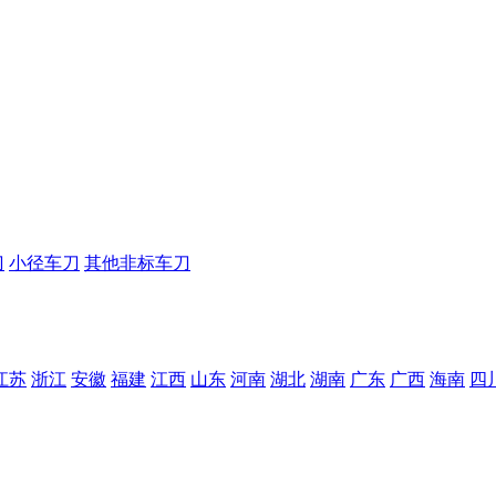
刀
小径车刀
其他非标车刀
江苏
浙江
安徽
福建
江西
山东
河南
湖北
湖南
广东
广西
海南
四