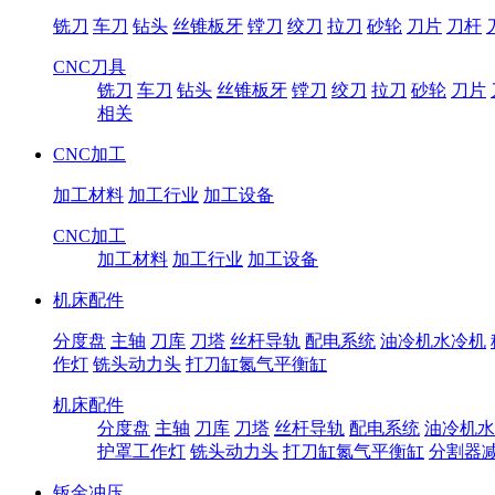
铣刀
车刀
钻头
丝锥板牙
镗刀
绞刀
拉刀
砂轮
刀片
刀杆
CNC刀具
铣刀
车刀
钻头
丝锥板牙
镗刀
绞刀
拉刀
砂轮
刀片
相关
CNC加工
加工材料
加工行业
加工设备
CNC加工
加工材料
加工行业
加工设备
机床配件
分度盘
主轴
刀库
刀塔
丝杆导轨
配电系统
油冷机水冷机
作灯
铣头动力头
打刀缸氮气平衡缸
机床配件
分度盘
主轴
刀库
刀塔
丝杆导轨
配电系统
油冷机水
护罩工作灯
铣头动力头
打刀缸氮气平衡缸
分割器
钣金冲压