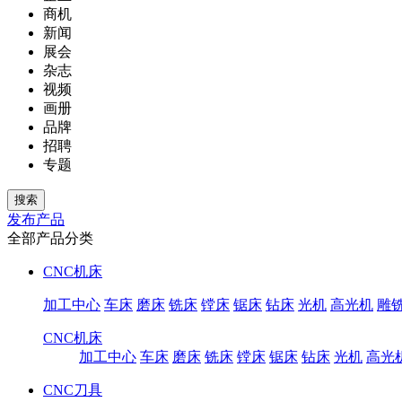
商机
新闻
展会
杂志
视频
画册
品牌
招聘
专题
发布产品
全部产品分类
CNC机床
加工中心
车床
磨床
铣床
镗床
锯床
钻床
光机
高光机
雕
CNC机床
加工中心
车床
磨床
铣床
镗床
锯床
钻床
光机
高光
CNC刀具