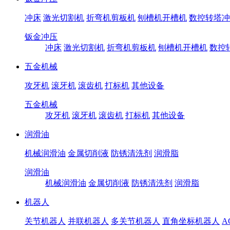
冲床
激光切割机
折弯机剪板机
刨槽机开槽机
数控转塔冲
钣金冲压
冲床
激光切割机
折弯机剪板机
刨槽机开槽机
数控
五金机械
攻牙机
滚牙机
滚齿机
打标机
其他设备
五金机械
攻牙机
滚牙机
滚齿机
打标机
其他设备
润滑油
机械润滑油
金属切削液
防锈清洗剂
润滑脂
润滑油
机械润滑油
金属切削液
防锈清洗剂
润滑脂
机器人
关节机器人
并联机器人
多关节机器人
直角坐标机器人
A