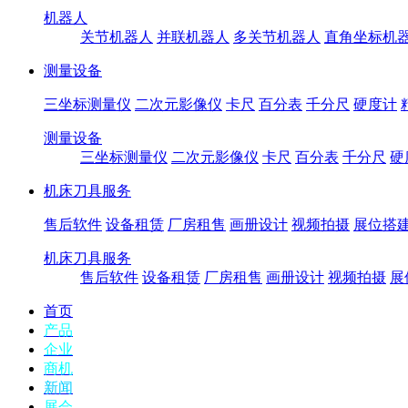
机器人
关节机器人
并联机器人
多关节机器人
直角坐标机
测量设备
三坐标测量仪
二次元影像仪
卡尺
百分表
千分尺
硬度计
测量设备
三坐标测量仪
二次元影像仪
卡尺
百分表
千分尺
硬
机床刀具服务
售后软件
设备租赁
厂房租售
画册设计
视频拍摄
展位搭
机床刀具服务
售后软件
设备租赁
厂房租售
画册设计
视频拍摄
展
首页
产品
企业
商机
新闻
展会