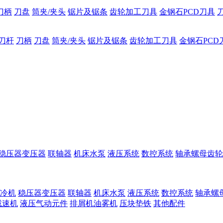
刀柄
刀盘
筒夹/夹头
锯片及锯条
齿轮加工刀具
金钢石PCD刀具
刀杆
刀柄
刀盘
筒夹/夹头
锯片及锯条
齿轮加工刀具
金钢石PCD
稳压器变压器
联轴器
机床水泵
液压系统
数控系统
轴承螺母齿轮
冷机
稳压器变压器
联轴器
机床水泵
液压系统
数控系统
轴承螺
减速机
液压气动元件
排屑机油雾机
压块垫铁
其他配件