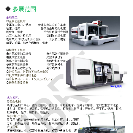
◆
参展范围