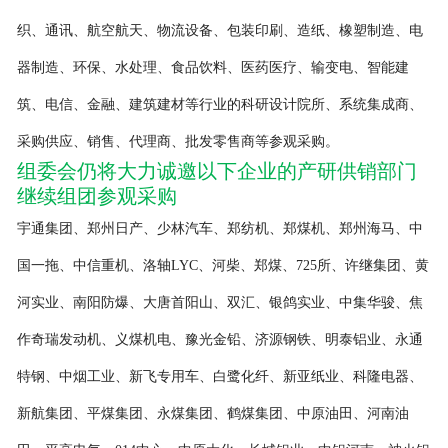
织、通讯、航空航天、物流设备、包装印刷、造纸、橡塑制造、电
器制造、环保、水处理
、
食品饮料、医药医疗、
输变电、智能建
筑、电信、金融
、建筑建材
等行业的科研设计院所、系统集成商、
采购供应、销售、代理商、批发零售商等
参观采购。
组委会仍将大力诚邀以下企业的产研供销部门
继续组团参观采购
宇通集团、郑州日产、少林汽车、郑纺机、郑煤机、郑州海马、中
国一拖、中信重机、洛轴
LYC、河柴、郑煤、725所、许继集团、黄
河实业、南阳防爆、大唐首阳山、双汇、银鸽实业、中集华骏、焦
作奇瑞发动机、义煤机电、豫光金铅、济源钢铁、明泰铝业、永通
特钢、中烟工业、新飞专用车、白鹭化纤、新亚纸业、科隆电器、
新航集团、平煤集团、永煤集团、鹤煤集团、中原油田、河南油