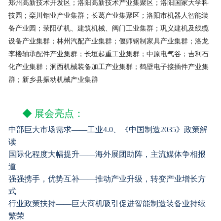
郑州高新技术开发区
；
洛阳高新技术产业集聚区
；
洛阳国家大学科
技园
；
栾川钼业产业集群；
长葛产业集聚区
；
洛阳市机器人智能装
备产业园
；
荥阳矿机、建筑机械、阀门工业集群；巩义建机及线缆
设备产业集群；
林州汽配产业集群；偃师钢制家具产业集群；洛龙
李楼轴承配件产业集群；长垣起重工业集群；
中原电气谷
；
吉利石
化产业集群；涧西机械装备加工产业集群；鹤壁电子接插件产业集
群；新乡县振动机械产业集群
◆
展会亮点
：
中部巨大市场需求
——工业4.0、《中国制造20
3
5》政策解
读
国际化程度大幅提升
——海外展团助阵，主流媒体争相报
道
强强携手，优势互补
——推动产业升级，转变产业增长方
式
行业政策扶持
——巨大商机吸引促进智能制造装备业持续
繁荣