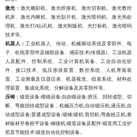
激光：
激光雕刻机、激光焊接机、激光切割机、激光数控
机床、激光内雕机、激光划片机、激光喷码机、激光热处
理机、激光打
(钻)孔机、激光制版机、光打标机、激光喷码
技术等。
机器人：
工业机器人、传动、机械驱动系统及零部件、电
子、机电零部件及辅助设备、感应技术
(传感器)、工业机器
人及配件、控制系统、工业计算机装备、工业自动化软
件、接口技术、低压形状装置、数控系统、人机界面装
置、工业测量及仪器仪表、机器视觉、组装系统、材料处
理装置、集成化系统、分解设备及其零部件等。
压铸：
锻造设备
:模锻设备;自由锻设备;挤压、回转成型、切
断、弯曲扭转成型设备，机械压力机;自动锻压机;液压机;自
动成型设备;普通成型设备;锻锤;锻机:剪切机;弯曲校正机;卷
材板材开卷校平设备;铆接机;锻造设备及配件:锻造用工业炉
窑及节能技术;锻造自动化控制设备。