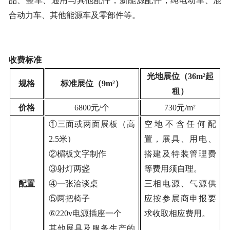
品、整车、通用与其他配件；新能源配件，纯电动车、混
合动力车、其他能源车及零部件等。
收费标准
光地展位（
36m²起
规格
标准展位（
9m²）
租）
价格
6800元/个
730元/m²
①三面或两面展板（高
空地不含任何配
2.5米）
置，展具、用电、
②楣板文字制作
搭建及特装管理费
③射灯两盏
等费用须自理。
配置
④一张洽谈桌
三相电源、气源供
⑤两把椅子
应按参展商申报要
⑥220v电源插座一个
求收取相应费用。
其他展具及服务生产的