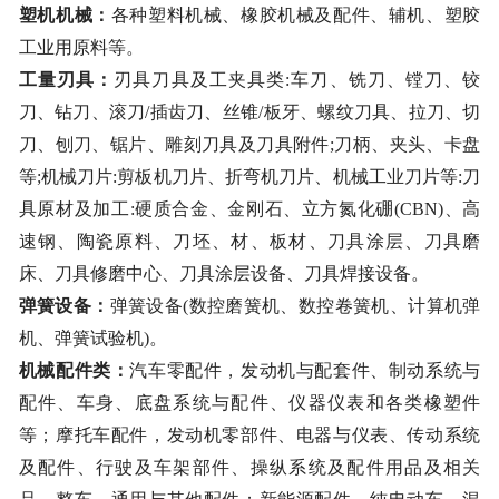
塑机
机械：
各种塑料机械、橡胶机械及配件、辅机、塑胶
工业用原料等。
工量刃具
：
刃具刀具及工夹具类
:车刀、铣刀、镗刀、铰
刀、钻刀、滚刀/插齿刀、丝锥/板牙、螺纹刀具、拉刀、切
刀、刨刀、锯片、雕刻刀具及刀具附件;刀柄、夹头、卡盘
等;机械刀片:剪板机刀片、折弯机刀片、机械工业刀片等:刀
具原材及加工:硬质合金、金刚石、立方氮化硼(CBN)、高
速钢、陶瓷原料、刀坯、材、板材、刀具涂层、刀具磨
床、刀具修磨中心、刀具涂层设备、刀具焊接设备。
弹簧
设备
：
弹簧设备
(数控磨簧机、数控卷簧机、计算机弹
机、弹簧试验机)。
机械配件类
：
汽车零配件，发动机与配套件、制动系统与
配件、车身、底盘系统与配件、仪器仪表和各类橡塑件
等；摩托车配件，发动机零部件、电器与仪表、传动系统
及配件、行驶及车架部件、操纵系统及配件用品及相关