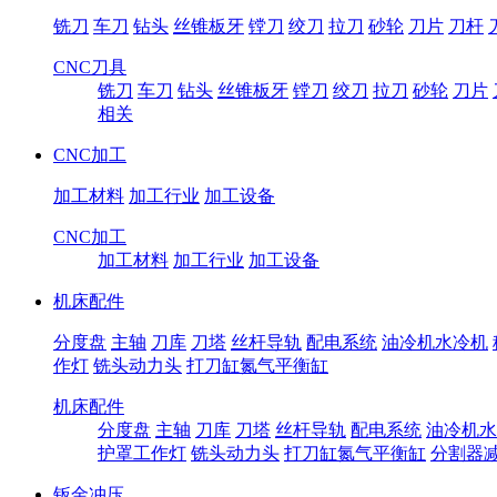
铣刀
车刀
钻头
丝锥板牙
镗刀
绞刀
拉刀
砂轮
刀片
刀杆
CNC刀具
铣刀
车刀
钻头
丝锥板牙
镗刀
绞刀
拉刀
砂轮
刀片
相关
CNC加工
加工材料
加工行业
加工设备
CNC加工
加工材料
加工行业
加工设备
机床配件
分度盘
主轴
刀库
刀塔
丝杆导轨
配电系统
油冷机水冷机
作灯
铣头动力头
打刀缸氮气平衡缸
机床配件
分度盘
主轴
刀库
刀塔
丝杆导轨
配电系统
油冷机水
护罩工作灯
铣头动力头
打刀缸氮气平衡缸
分割器
钣金冲压