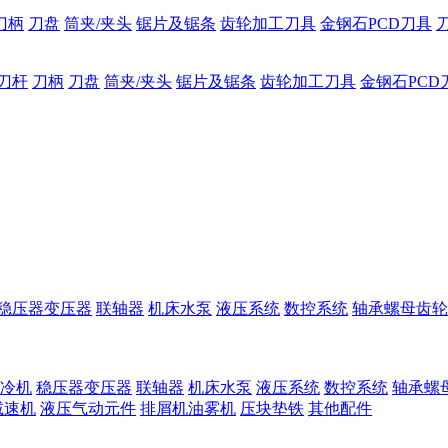
刀柄
刀盘
筒夹/夹头
锯片及锯条
齿轮加工刀具
金钢石PCD刀具
刀杆
刀柄
刀盘
筒夹/夹头
锯片及锯条
齿轮加工刀具
金钢石PCD
稳压器变压器
联轴器
机床水泵
液压系统
数控系统
轴承螺母齿轮
冷机
稳压器变压器
联轴器
机床水泵
液压系统
数控系统
轴承螺
减速机
液压气动元件
排屑机油雾机
压块垫铁
其他配件