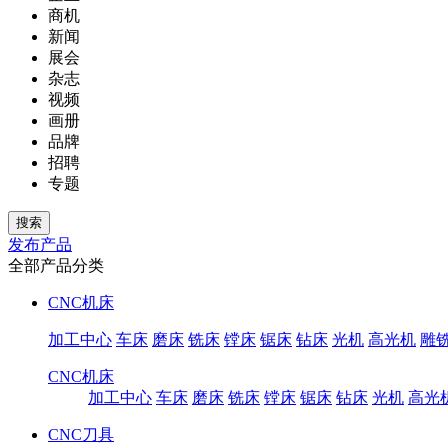
商机
新闻
展会
杂志
视频
画册
品牌
招聘
专题
发布产品
全部产品分类
CNC机床
加工中心
车床
磨床
铣床
镗床
锯床
钻床
光机
高光机
雕
CNC机床
加工中心
车床
磨床
铣床
镗床
锯床
钻床
光机
高光
CNC刀具