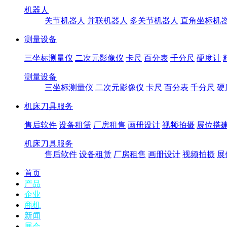
机器人
关节机器人
并联机器人
多关节机器人
直角坐标机
测量设备
三坐标测量仪
二次元影像仪
卡尺
百分表
千分尺
硬度计
测量设备
三坐标测量仪
二次元影像仪
卡尺
百分表
千分尺
硬
机床刀具服务
售后软件
设备租赁
厂房租售
画册设计
视频拍摄
展位搭
机床刀具服务
售后软件
设备租赁
厂房租售
画册设计
视频拍摄
展
首页
产品
企业
商机
新闻
展会