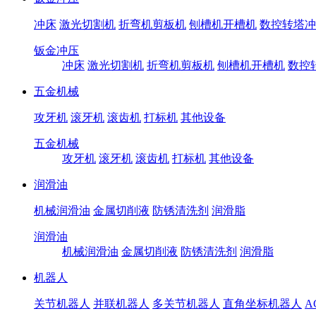
冲床
激光切割机
折弯机剪板机
刨槽机开槽机
数控转塔冲
钣金冲压
冲床
激光切割机
折弯机剪板机
刨槽机开槽机
数控
五金机械
攻牙机
滚牙机
滚齿机
打标机
其他设备
五金机械
攻牙机
滚牙机
滚齿机
打标机
其他设备
润滑油
机械润滑油
金属切削液
防锈清洗剂
润滑脂
润滑油
机械润滑油
金属切削液
防锈清洗剂
润滑脂
机器人
关节机器人
并联机器人
多关节机器人
直角坐标机器人
A