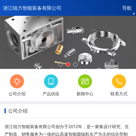
浙江锐力智能装备有限公司
导航
平
公
供
新
荣
台
人
司
联
应
公
闻
公
誉
诚
首
才
介
系
产
司
中
司
资
信
页
招
绍
方
品
相
心
视
质
档
聘
式
册
频
案
公司介绍
产品供应
新闻中心
联系方式
公司介绍
浙江锐力智能装备有限公司创办于2012年，是一家集设计研究、生
产制造、销售服务为一体的以高速智能圆锯机生产为主的综合型制