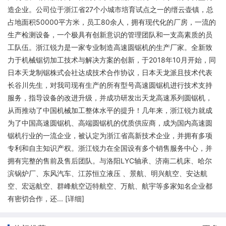
造企业。公司位于浙江省27个小城市培育试点之一的缙云壶镇，总
占地面积50000平方米，员工80余人，拥有现代化的厂房，一流的
生产检测设备，一个极具有创新意识的管理团队和一支高素质的员
工队伍。浙江锐力是一家专业制造高速圆锯机的生产厂家。全新致
力于机械锯切加工技术与解决方案的创新，于2018年10月开始，同
日本天龙制锯株式会社达成技术合作协议，日本天龙派且技术代表
长谷川先生，对我司现有生产的所有型号高速圆锯机进行技术支持
服务，指导设备的改进升级，并成功研发出天龙高速系列圆锯机，
从而推动了中国机械加工整体水平的提升！几年来，浙江锐力就成
为了中国高速圆锯机、高端圆锯机的优质供应商，成为国内高速圆
锯机行业的一流企业，被认定为浙江省高新技术企业，并拥有多项
专利和自主知识产权。浙江锐力在全国设有多个销售服务中心，并
拥有完整的售前及售后团队。与洛阳LYC轴承、济南二机床、哈尔
滨锅炉厂、东风汽车、江苏恒立液压 、景航、明兴航空、安达航
空、宏远航空、群峰航空迈特航空、万航、航宇等多家知名企业都
有密切合作，还... [
详细
]