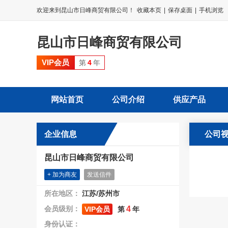
欢迎来到昆山市日峰商贸有限公司！
收藏本页
|
保存桌面
|
手机浏览
昆山市日峰商贸有限公司
VIP会员
第
4
年
网站首页
公司介绍
供应产品
企业信息
公司
昆山市日峰商贸有限公司
+ 加为商友
发送信件
所在地区：
江苏/苏州市
会员级别：
4
VIP会员
第
年
身份认证：