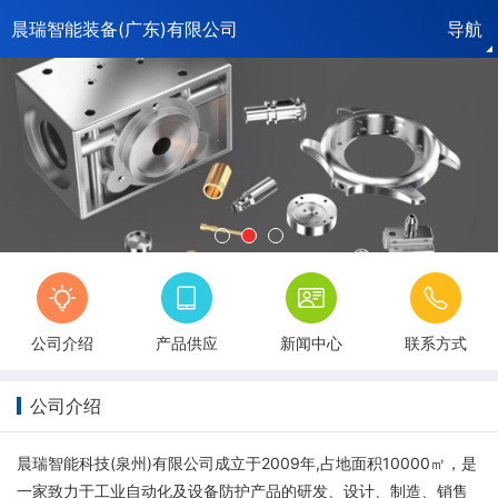
晨瑞智能装备(广东)有限公司
导航
平
公
供
新
荣
台
人
司
联
应
公
闻
公
誉
诚
首
才
介
系
产
司
中
司
资
信
页
招
绍
方
品
相
心
视
质
档
聘
式
册
频
案
公司介绍
产品供应
新闻中心
联系方式
公司介绍
晨瑞智能科技(泉州)有限公司成立于2009年,占地面积10000㎡，是
一家致力于工业自动化及设备防护产品的研发、设计、制造、销售