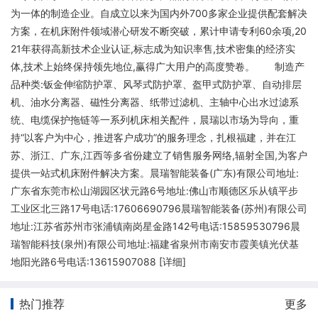
为一体的制造企业。自成立以来为国内外700多家企业提供配套解决
方案，在机床附件领域潜心研发不断突破，累计申请专利60余项,20
21年获得高新技术企业认证,标志成为知识率售,技术密集的经济实
体,技术上始终保持领先地位,赢得广大用户的高度赞卷。 制造产
品种类:钣金伸缩防护罩、风琴式防护罩、盔甲式防护罩、自动排层
机、油水分离器、磁性分离器、纸带过滤机、主轴中心出水过滤系
统、电缆保护拖链等一系列机床相关配件，晨瑞以市场为导向，重
持“以客户为中心，推进客户成功”的服务理念，扎根福建，并在江
苏、浙江、广东,江西等多省份建立了销售服务网络,辐射全国,为客户
提供一站式机床附件解决方案。晨瑞智能装备(广东)有限公司地址:
广东省东莞市松山湖园区状元路6号地址:佛山市顺德区乐从镇平步
工业区北三路17号电话:17606690796晨瑞智能装备(苏州)有限公司
地址:江苏省苏州市张浦镇南岗星金路142号电话:15859530796晨
瑞智能科技(泉州)有限公司地址:福建省泉州市南安市霞美镇光伏基
地阳光路6号电话:13615907088 [
详细
]
热门推荐
更多