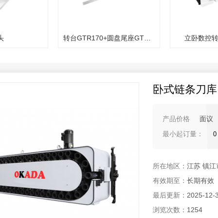
转台GTR170+圆盘尾座GTS17
立卧数控转台（GTR）
卧式链条刀库
产品价格
面议
最小起订量：
所在地区：
江苏 镇江
有效期至：
长期有效
最后更新：
2025-12-
浏览次数：
1254