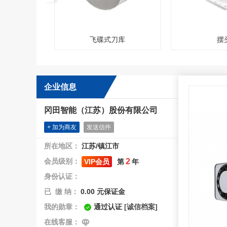
飞碟式刀库
摆头
企业信息
冈田智能（江苏）股份有限公司
+ 加为商友
发送信件
所在地区：
江苏/镇江市
会员级别：
2
VIP会员
第
年
身份认证：
已 缴 纳：
0.00
元保证金
我的勋章：
通过认证
[诚信档案]
在线客服：